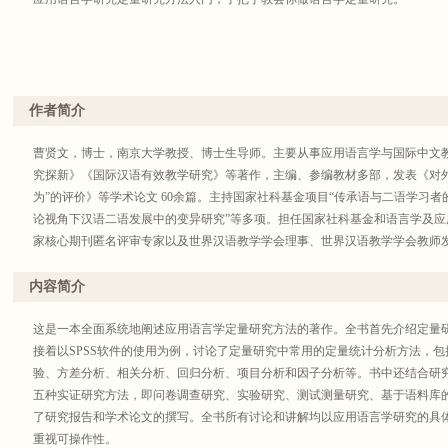
作者简介
曹贤文，博士，南京大学教授、博士生导师。主要从事应用语言学与国际中文
究探新》《国际汉语有效教学研究》等著作，主编、参编教材多部，发表《对
为”的评价》等学术论文 60余篇。主持国家社科基金项目“传承语与二语学习者
论视角下汉语二语发展中的变异研究”等多项。担任国家社科基金和语言学及
家核心期刊匿名评审专家以及世界汉语教学学会理事、世界汉语教学学会教师
内容简介
这是一本全面系统地阐述应用语言学定量研究方法的著作。全书首先介绍定量
接着以SPSS软件的使用为例，讨论了定量研究中常用的定量统计分析方法，
验、方差分析、相关分析、回归分析、项目分析和因子分析等。书中还结合研
五种实证研究方法，即问卷调查研究、实验研究、测试测量研究、基于语料库
了研究报告和学术论文的撰写。全书所有讨论和讲解均以应用语言学研究的具
重视可操作性。