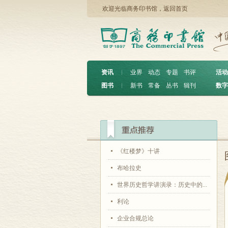
欢迎光临商务印书馆，
返回首页
资讯
︱
业界
动态
专题
书评
活动
图书
︱
新书
常备
丛书
辑刊
数字
《红楼梦》十讲
布哈拉史
世界历史哲学讲演录：历史中的...
利论
企业合规总论