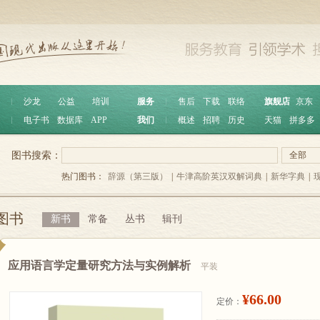
︱
沙龙
公益
培训
服务
︱
售后
下载
联络
旗舰店
京东
︱
电子书
数据库
APP
我们
︱
概述
招聘
历史
天猫
拼多多
图书搜索：
全部
热门图书：
辞源（第三版）
|
牛津高阶英汉双解词典
|
新华字典
|
图书
新书
常备
丛书
辑刊
应用语言学定量研究方法与实例解析
平装
¥66.00
定价：