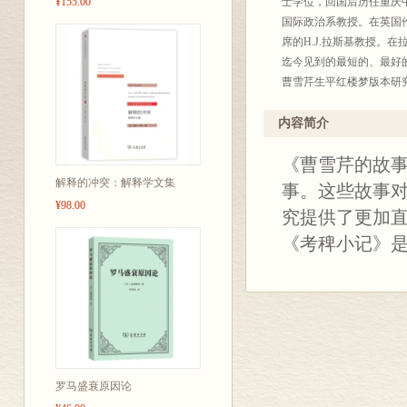
¥155.00
士学位，回国后历任重庆
国际政治系教授。在英国
席的H.J.拉斯基教授。
迄今见到的最短的、最好
曹雪芹生平红楼梦版本研
内容简介
《曹雪芹的故
解释的冲突：解释学文集
事。这些故事
¥98.00
究提供了更加
《考稗小记》
罗马盛衰原因论