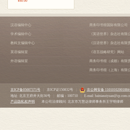
¥80.00
汉语编辑中心
商务印书馆国际有限公司
学术编辑中心
《英语世界》杂志社有限
教科文编辑中心
《汉语世界》杂志社有限
英语编辑室
《语言战略研究》网站
外语编辑室
商务印书馆（成都）有限
商务印书馆（上海）有限
京ICP备05007371号
|
京ICP证150832号
|
京公网安备 1101010200188
地址: 北京王府井大街36号
|
邮编：100710
|
E-mail: bainianziyuan@cp.com.c
产品隐私权声明
本公司法律顾问: 北京市万慧达律师事务所王宇明律师