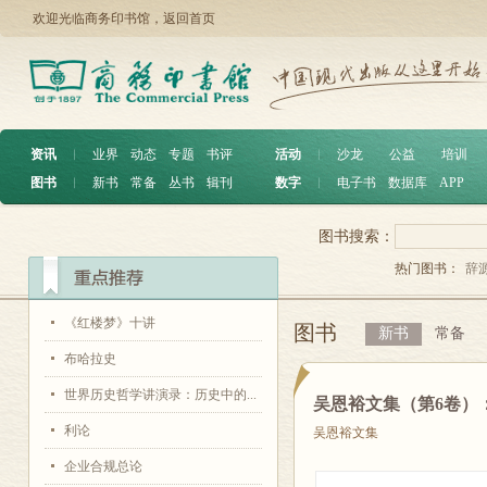
欢迎光临商务印书馆，
返回首页
资讯
︱
业界
动态
专题
书评
活动
︱
沙龙
公益
培训
图书
︱
新书
常备
丛书
辑刊
数字
︱
电子书
数据库
APP
图书搜索：
热门图书：
辞
《红楼梦》十讲
图书
新书
常备
布哈拉史
世界历史哲学讲演录：历史中的...
吴恩裕文集（第6卷）
利论
吴恩裕文集
企业合规总论