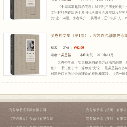
《中国国家起源的问题》试图利用历史唯物主
文字材料来作出关于夏时代所属社会发展阶段的初
的”这一问题。作者简介： 吴恩裕，辽宁沈阳人，19
吴恩裕文集（第1卷）：西方政治思想史论集 
精装
定价：
￥62.00
著者：
吴恩裕
本印时间：2019年11月
吴恩裕毕生下功夫最深的是西方政治思想史，此
集》一书汇集了十二篇单篇“史论”，是吴恩裕在多
对部分西方政治经典理论的梳理和阐释。《第一国际
商务印书馆国际有限公司
商务印书馆（杭州）有限公
《英语世界》杂志社有限公司
商务印书馆（深圳）有限公