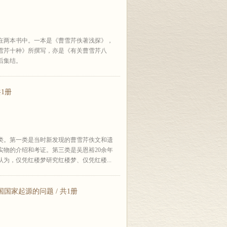
在两本书中。一本是《曹雪芹佚著浅探》，
雪芹十种》所撰写，亦是《有关曹雪芹八
后集结。
1册
类。第一类是当时新发现的曹雪芹佚文和遗
实物的介绍和考证。第三类是吴恩裕20余年
为，仅凭红楼梦研究红楼梦、仅凭红楼...
国家起源的问题 / 共1册