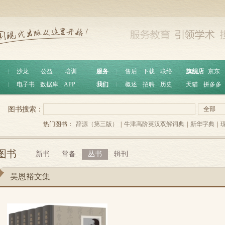
︱
沙龙
公益
培训
服务
︱
售后
下载
联络
旗舰店
京东
︱
电子书
数据库
APP
我们
︱
概述
招聘
历史
天猫
拼多多
图书搜索：
全部
热门图书：
辞源（第三版）
|
牛津高阶英汉双解词典
|
新华字典
|
图书
新书
常备
丛书
辑刊
吴恩裕文集