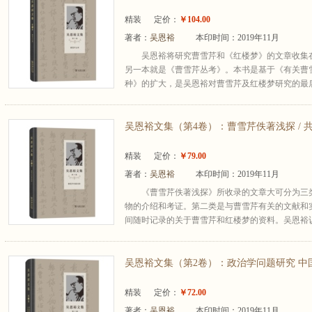
精装
定价：
￥104.00
著者：
吴恩裕
本印时间：2019年11月
吴恩裕将研究曹雪芹和《红楼梦》的文章收集
另一本就是《曹雪芹丛考》。本书是基于《有关曹
种》的扩大，是吴恩裕对曹雪芹及红楼梦研究的最
吴恩裕文集（第4卷）：曹雪芹佚著浅探 / 共
精装
定价：
￥79.00
著者：
吴恩裕
本印时间：2019年11月
《曹雪芹佚著浅探》所收录的文章大可分为三
物的介绍和考证。第二类是与曹雪芹有关的文献和
间随时记录的关于曹雪芹和红楼梦的资料。吴恩裕认
吴恩裕文集（第2卷）：政治学问题研究 中国
精装
定价：
￥72.00
著者：
吴恩裕
本印时间：2019年11月