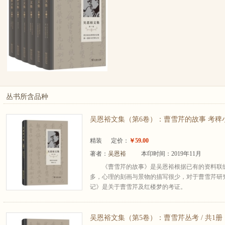
丛书所含品种
吴恩裕文集（第6卷）：曹雪芹的故事 考稗小
精装
定价：
￥59.00
著者：
吴恩裕
本印时间：2019年11月
《曹雪芹的故事》是吴恩裕根据已有的资料联
多，心理的刻画与景物的描写很少，对于曹雪芹研
记》是关于曹雪芹及红楼梦的考证。
吴恩裕文集（第5卷）：曹雪芹丛考 / 共1册