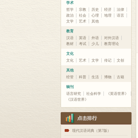
学术
哲学
宗教
历史
经济
法律
政治
社会
心理
地理
语言
文学
艺术
其他
教育
汉语
英语
外语
对外汉语
教材
考试
少儿
教育理论
文化
文化
艺术
文学
传记
文创
其他
经管
科普
生活
博物
古籍
辑刊
语言研究
社会科学
《英语世界》
《汉语世界》
1
现代汉语词典（第7版）