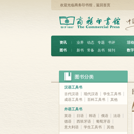
欢迎光临商务印书馆，
返回首页
资讯
︱
业界
动态
专题
书评
活动
图书
︱
新书
常备
丛书
辑刊
数字
汉语工具书
古代汉语
现代汉语
学生工具书
成语工具书
百科工具书
其他
外语工具书
英语
日语
韩语
俄语
法语
德语
西班牙语
葡萄牙语
意大利语
学生工具书
其他