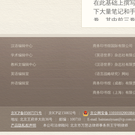
在此基础上撰写
下大量笔记和手
卷。其中前三
战史进行了记
应，形成一个
《战争论全集
汉语编辑中心
商务印书馆国际有限公司
古斯塔夫•阿道夫1
学术编辑中心
《英语世界》杂志社有限
佛兰德战局概
教科文编辑中心
《汉语世界》杂志社有限
特农夫人致于
英语编辑室
《语言战略研究》网站
法。此次是本
外语编辑室
商务印书馆（成都）有限
艺术的不可多
商务印书馆（上海）有限
京ICP备05007371号
|
京ICP证150832号
|
京公网安备 1101010200188
地址: 北京王府井大街36号
|
邮编：100710
|
E-mail: bainianziyuan@cp.com.c
产品隐私权声明
本公司法律顾问: 北京市万慧达律师事务所王宇明律师