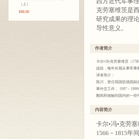
西方近代军事
（上）
克劳塞维茨是
¥88.00
研究成果的理
导性意义。
作者简介
卡尔•冯•克劳塞维茨（1
战役，晚年长期从事军事教
译者简介：
陈川，曾任我国驻德国副武
事外交工作， 1997－
翻阅和接触到国内的一些
内容简介
卡尔•冯•克劳
1566－181