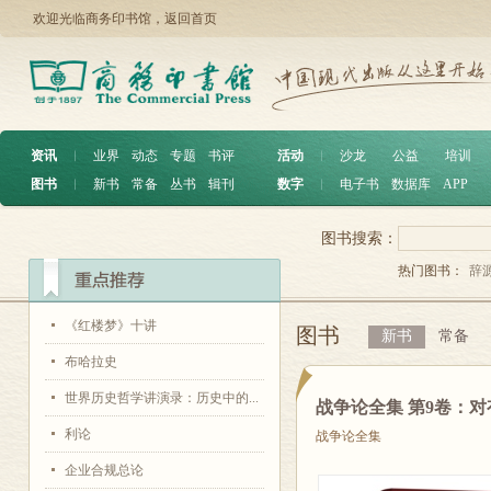
欢迎光临商务印书馆，
返回首页
资讯
︱
业界
动态
专题
书评
活动
︱
沙龙
公益
培训
图书
︱
新书
常备
丛书
辑刊
数字
︱
电子书
数据库
APP
图书搜索：
热门图书：
辞
《红楼梦》十讲
图书
新书
常备
布哈拉史
世界历史哲学讲演录：历史中的...
战争论全集 第9卷：
利论
战争论全集
企业合规总论