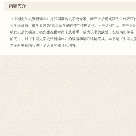
观点平允、语言生动、板书工整而著称。
内容简介
《中国史学史资料编年》是我国著名史学史专家、南开大学杨翼骧先生代表巨
大学术价值，被学界誉为“嘉惠后学的佳作”“传世之作、不朽之作”……美中不
明代以后的编纂，杨先生在世时尚未及着手，成为该书的缺憾，也成为史学界
的问世，对《中国史学史资料编年》的续编和增订亟待完成。本书是《中国史
弟子对书稿内容进行了大量的修订和增补。