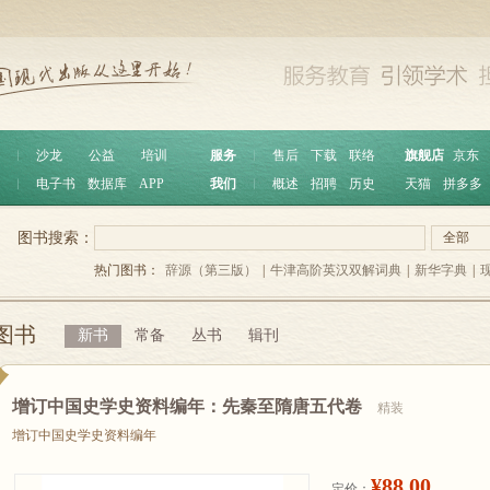
︱
沙龙
公益
培训
服务
︱
售后
下载
联络
旗舰店
京东
︱
电子书
数据库
APP
我们
︱
概述
招聘
历史
天猫
拼多多
图书搜索：
全部
热门图书：
辞源（第三版）
|
牛津高阶英汉双解词典
|
新华字典
|
图书
新书
常备
丛书
辑刊
增订中国史学史资料编年：先秦至隋唐五代卷
精装
增订中国史学史资料编年
¥88.00
定价：