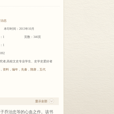
治忠
本印时间：2013年10月
：1
页数：346页
：1
K092
究者;高校文史专业学生、史学史爱好者
，
资料
，
编年
，
先秦
，
隋唐
，
五代
显示全部
弟子乔治忠等的心血之作。该书