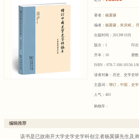
著者：
杨翼骧
编者：
杨翼骧
，
朱洪斌
，
乔
出版时间：2013年10月
版次：1
印次
开本：16
册数
ISBN：978-7-100-10156-1/
读者对象：历史、史学史研
主题词：
增订
，
中国
，
史学
人气：483
购物车：
编辑推荐
该书是已故南开大学史学史学科创立者杨翼骧先生及