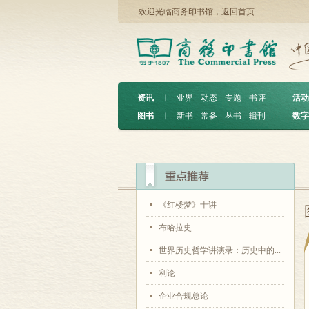
欢迎光临商务印书馆，
返回首页
资讯
︱
业界
动态
专题
书评
活动
图书
︱
新书
常备
丛书
辑刊
数字
《红楼梦》十讲
布哈拉史
世界历史哲学讲演录：历史中的...
利论
企业合规总论