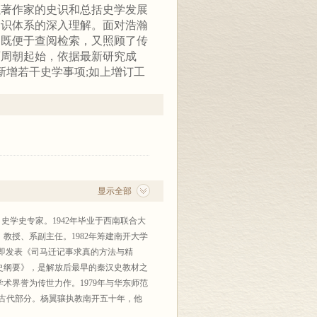
以著作家的史识和总括史学发展
知识体系的深入理解。面对浩瀚
，既便于查阅检索，又照顾了传
西周朝起始，依据最新研究成
新增若干史学事项;如上增订工
显示全部
史学史专家。1942年毕业于西南联合大
教授、系副主任。1982年筹建南开大学
即发表《司马迁记事求真的方法与精
汉史纲要》，是解放后最早的秦汉史教材之
术界誉为传世力作。1979年与华东师范
古代部分。杨翼骧执教南开五十年，他
全面、资料丰富、条理明晰、分析精到、