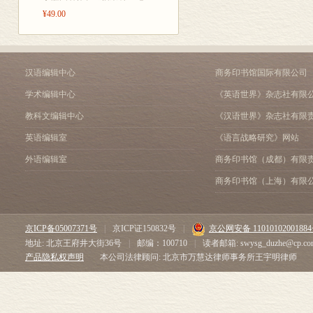
¥49.00
汉语编辑中心
商务印书馆国际有限公司
学术编辑中心
《英语世界》杂志社有限
教科文编辑中心
《汉语世界》杂志社有限
英语编辑室
《语言战略研究》网站
外语编辑室
商务印书馆（成都）有限
商务印书馆（上海）有限
京ICP备05007371号
|
京ICP证150832号
|
京公网安备 1101010200188
地址: 北京王府井大街36号
|
邮编：100710
|
读者邮箱: swysg_duzhe@cp.co
产品隐私权声明
本公司法律顾问: 北京市万慧达律师事务所王宇明律师