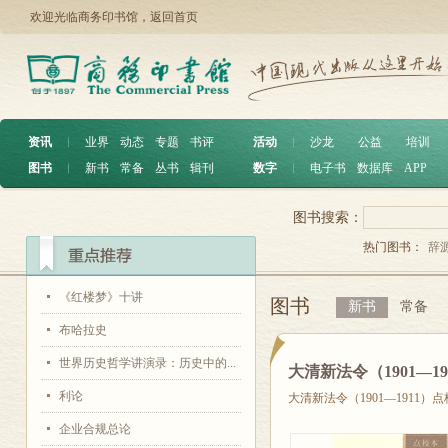
欢迎光临商务印书馆，
返回首页
资讯
︱
业界
动态
专题
书评
活动
︱
沙龙
公益
培训
图书
︱
新书
常备
丛书
辑刊
数字
︱
电子书
数据库
APP
图书搜索：
热门图书：
辞
《红楼梦》十讲
图书
新书
常备
布哈拉史
世界历史哲学讲演录：历史中的...
大清新法令（1901—1
利论
大清新法令（1901—1911）
企业合规总论