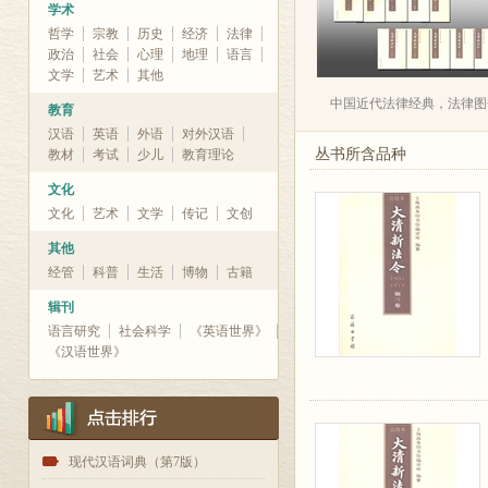
学术
哲学
宗教
历史
经济
法律
政治
社会
心理
地理
语言
文学
艺术
其他
中国近代法律经典，法律图
教育
汉语
英语
外语
对外汉语
丛书所含品种
教材
考试
少儿
教育理论
文化
文化
艺术
文学
传记
文创
其他
经管
科普
生活
博物
古籍
辑刊
语言研究
社会科学
《英语世界》
《汉语世界》
1
现代汉语词典（第7版）