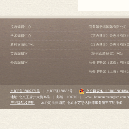
汉语编辑中心
商务印书馆国际有限公司
学术编辑中心
《英语世界》杂志社有限
教科文编辑中心
《汉语世界》杂志社有限
英语编辑室
《语言战略研究》网站
外语编辑室
商务印书馆（成都）有限
商务印书馆（上海）有限
京ICP备05007371号
|
京ICP证150832号
|
京公网安备 1101010200188
地址: 北京王府井大街36号
|
邮编：100710
|
E-mail: bainianziyuan@cp.com.c
产品隐私权声明
本公司法律顾问: 北京市万慧达律师事务所王宇明律师