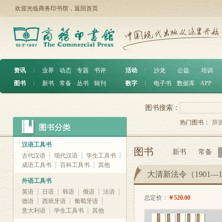
欢迎光临商务印书馆，
返回首页
资讯
︱
业界
动态
专题
书评
活动
︱
沙龙
公益
培训
图书
︱
新书
常备
丛书
辑刊
数字
︱
电子书
数据库
APP
图书搜索：
热门图书：
辞
汉语工具书
图书
新书
常备
古代汉语
现代汉语
学生工具书
成语工具书
百科工具书
其他
大清新法令（1901—
外语工具书
英语
日语
韩语
俄语
法语
总定价：
￥520.00
德语
西班牙语
葡萄牙语
意大利语
学生工具书
其他