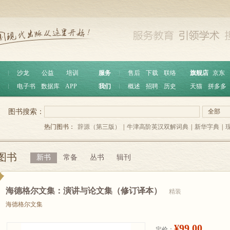
︱
沙龙
公益
培训
服务
︱
售后
下载
联络
旗舰店
京东
︱
电子书
数据库
APP
我们
︱
概述
招聘
历史
天猫
拼多多
图书搜索：
全部
热门图书：
辞源（第三版）
|
牛津高阶英汉双解词典
|
新华字典
|
图书
新书
常备
丛书
辑刊
海德格尔文集：演讲与论文集（修订译本）
精装
海德格尔文集
¥99.00
定价：