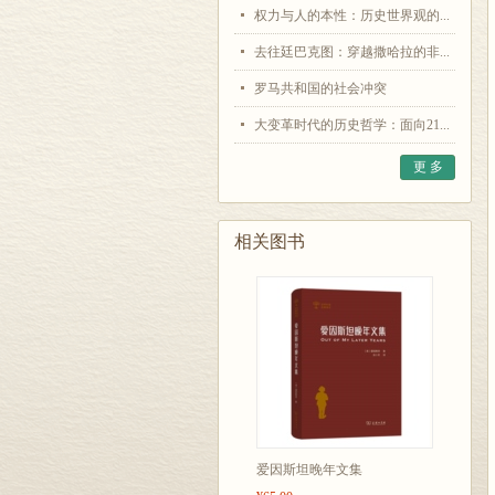
权力与人的本性：历史世界观的...
去往廷巴克图：穿越撒哈拉的非...
罗马共和国的社会冲突
大变革时代的历史哲学：面向21...
更 多
相关图书
爱因斯坦晚年文集