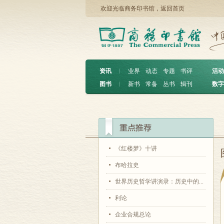
欢迎光临商务印书馆，
返回首页
资讯
︱
业界
动态
专题
书评
活动
图书
︱
新书
常备
丛书
辑刊
数字
《红楼梦》十讲
布哈拉史
世界历史哲学讲演录：历史中的...
利论
企业合规总论