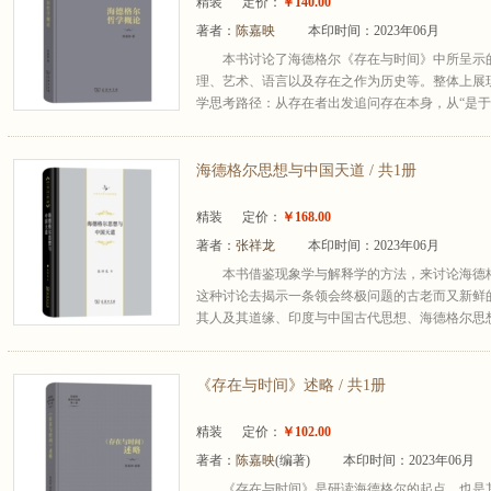
精装
定价：
￥140.00
著者：
陈嘉映
本印时间：2023年06月
本书讨论了海德格尔《存在与时间》中所呈示
理、艺术、语言以及存在之作为历史等。整体上展
学思考路径：从存在者出发追问存在本身，从“是于世
海德格尔思想与中国天道 / 共1册
精装
定价：
￥168.00
著者：
张祥龙
本印时间：2023年06月
本书借鉴现象学与解释学的方法，来讨论海德
这种讨论去揭示一条领会终极问题的古老而又新鲜
其人及其道缘、印度与中国古代思想、海德格尔思想
《存在与时间》述略 / 共1册
精装
定价：
￥102.00
著者：
陈嘉映
(编著)
本印时间：2023年06月
《存在与时间》是研读海德格尔的起点，也是