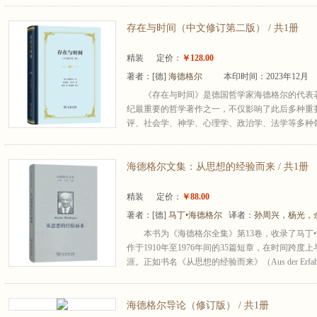
存在与时间（中文修订第二版） / 共1册
精装
定价：
￥128.00
著者：
[德]
海德格尔
本印时间：2023年12月
《存在与时间》是德国哲学家海德格尔的代表著
纪最重要的哲学著作之一，不仅影响了此后多种重
评、社会学、神学、心理学、政治学、法学等多种领域
海德格尔文集：从思想的经验而来 / 共1册
精装
定价：
￥88.00
著者：
[德]
马丁•海德格尔
译者：
孙周兴
，
杨光
，
本书为《海德格尔全集》第13卷，收录了马丁•海德格尔（Ma
作于1910年至1976年间的35篇短章，在时间跨度
涯。正如书名《从思想的经验而来》（Aus der Erfahrung
海德格尔导论（修订版） / 共1册