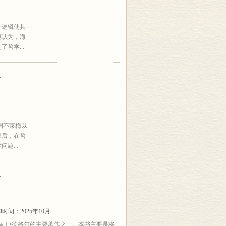
个逻辑使具
厄认为，海
哲学...
册
国不莱梅以
以后，在哲
题...
册
时间：2025年10月
马丁•德格尔的主要著作之一。本书主要是将