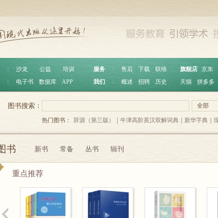
︱
沙龙
公益
培训
服务
︱
售后
下载
联络
旗舰店
京东
︱
电子书
数据库
APP
我们
︱
概述
招聘
历史
天猫
拼多多
图书搜索：
全部
热门图书：
辞源（第三版）
|
牛津高阶英汉双解词典
|
新华字典
|
图书
新书
常备
丛书
辑刊
重点推荐