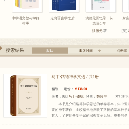
中学语文教与学好
走向语言学之后
洪德元回忆录：从
财
帮手
烧炭少年
洪德元
著
[英]
搜索结果
默认
出版时间
点击率
马丁•路德神学文选 / 共1册
精装
定价：
￥138.00
著者：
[德]
马丁•路德
译者：
荣震华
本印时间：
本书是介绍路德神学思想的单卷读本，集中遴
要的神学著作，比较精当地反映了路德的基本神学
其人，了解他备受争议的宗教改革见解。重要的是，