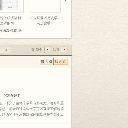
富论：经济福利
20世纪亚洲历史学
英语世界美文篇
城市危机的源起
之源的简
与历史学
（全新增订
第二次世
埃德温•坎南
著
[美]
托马斯•萨格
著
共有 42个
1
/ 3
大图
列表
2023年08月
选、译介了路德非常具有影响力、著名和重
思想。读者通过这些文字可以直接了解路德
路德的神学思想对探讨耶稣基督在每个...