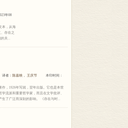
23年08
文本，从海
义、存在之
关...
) 译者：
陈嘉映
，
王庆节
本印时间：
作，1926年写就，翌年出版。它也是本世
哲学流派和重要哲学家，而且在文学批评、
了广泛而深刻的影响。 《存在与时...