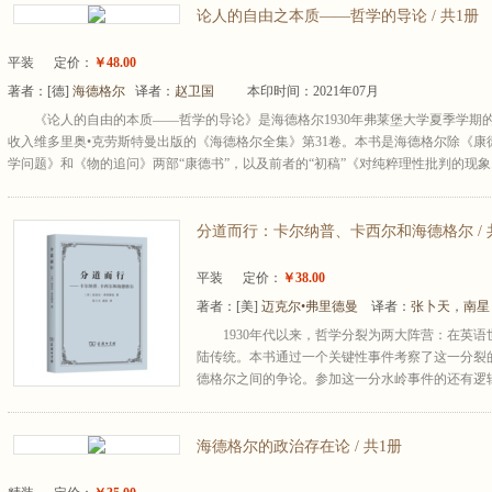
论人的自由之本质——哲学的导论 / 共1册
平装
定价：
￥48.00
著者：
[德]
海德格尔
译者：
赵卫国
本印时间：2021年07月
《论人的自由的本质——哲学的导论》是海德格尔1930年弗莱堡大学夏季学期
收入维多里奥•克劳斯特曼出版的《海德格尔全集》第31卷。本书是海德格尔除《康
学问题》和《物的追问》两部“康德书”，以及前者的“初稿”《对纯粹理性批判的现象..
分道而行：卡尔纳普、卡西尔和海德格尔 / 
平装
定价：
￥38.00
著者：
[美]
迈克尔•弗里德曼
译者：
张卜天
，
南星
1930年代以来，哲学分裂为两大阵营：在英
陆传统。本书通过一个关键性事件考察了这一分裂的
德格尔之间的争论。参加这一分水岭事件的还有逻辑
海德格尔的政治存在论 / 共1册