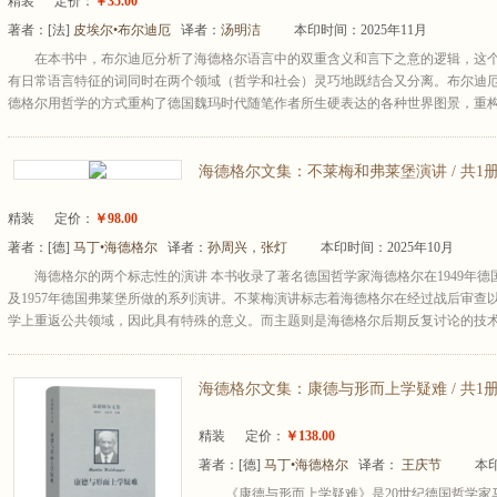
精装
定价：
￥35.00
著者：
[法]
皮埃尔•布尔迪厄
译者：
汤明洁
本印时间：2025年11月
在本书中，布尔迪厄分析了海德格尔语言中的双重含义和言下之意的逻辑，这
有日常语言特征的词同时在两个领域（哲学和社会）灵巧地既结合又分离。布尔迪
德格尔用哲学的方式重构了德国魏玛时代随笔作者所生硬表达的各种世界图景，重构了
海德格尔文集：不莱梅和弗莱堡演讲 / 共1
精装
定价：
￥98.00
著者：
[德]
马丁•海德格尔
译者：
孙周兴
，
张灯
本印时间：2025年10月
海德格尔的两个标志性的演讲 本书收录了著名德国哲学家海德格尔在1949年德
及1957年德国弗莱堡所做的系列演讲。不莱梅演讲标志着海德格尔在经过战后审查
学上重返公共领域，因此具有特殊的意义。而主题则是海德格尔后期反复讨论的技术问
海德格尔文集：康德与形而上学疑难 / 共1
精装
定价：
￥138.00
著者：
[德]
马丁•海德格尔
译者：
王庆节
本印
《康德与形而上学疑难》是20世纪德国哲学家