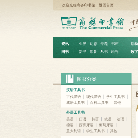
欢迎光临商务印书馆，
返回首页
资讯
︱
业界
动态
专题
书评
活动
图书
︱
新书
常备
丛书
辑刊
数字
汉语工具书
古代汉语
现代汉语
学生工具书
成语工具书
百科工具书
其他
外语工具书
英语
日语
韩语
俄语
法语
德语
西班牙语
葡萄牙语
意大利语
学生工具书
其他