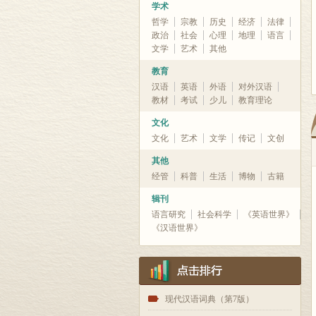
学术
哲学
宗教
历史
经济
法律
政治
社会
心理
地理
语言
文学
艺术
其他
教育
汉语
英语
外语
对外汉语
教材
考试
少儿
教育理论
文化
文化
艺术
文学
传记
文创
其他
经管
科普
生活
博物
古籍
辑刊
语言研究
社会科学
《英语世界》
《汉语世界》
1
现代汉语词典（第7版）