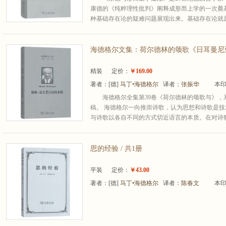
康德的《纯粹理性批判》阐释成形而上学的一次奠
种基础存在论的疑难问题展现出来。基础存在论就是
海德格尔文集：荷尔德林的颂歌《日耳曼尼亚
精装
定价：
￥169.00
著者：
[德]
马丁•海德格尔
译者：
张振华
本印
海德格尔全集第39卷《荷尔德林的颂歌与》，系
稿。 海德格尔一向推崇诗歌，认为思想和诗歌是
与诗歌以各自不同的方式切近语言的本质。在对诗歌
思的经验 / 共1册
平装
定价：
￥43.00
著者：
[德]
马丁•海德格尔
译者：
陈春文
本印