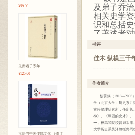
及弟子乔治
¥59.00
相关史学资
识和总括史
了著述者对
瀚史学史资
书评
年方法，既
佳木 纵横三千
然一体，清
先秦诸子系年
改了原书的
¥125.00
包括官方的
作者简介
杨翼骧（1918—200
学（北京大学）历史系并留
古籍整理研究所，任所长
神》、《班固的史才》、
一，被高等院校普遍采用
大学历史系吴泽教授共同
汉语与中国传统文化 （修订