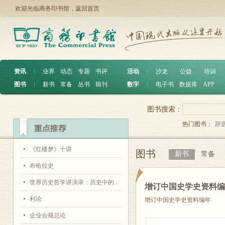
欢迎光临商务印书馆，
返回首页
资讯
︱
业界
动态
专题
书评
活动
︱
沙龙
公益
培训
图书
︱
新书
常备
丛书
辑刊
数字
︱
电子书
数据库
APP
图书搜索：
热门图书：
辞
《红楼梦》十讲
图书
新书
常备
布哈拉史
世界历史哲学讲演录：历史中的...
增订中国史学史资料
利论
增订中国史学史资料编年
企业合规总论