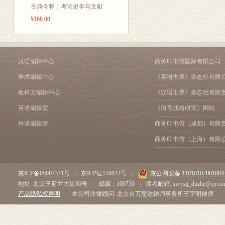
古典今释：考论史学与文献
¥168.00
汉语编辑中心
商务印书馆国际有限公司
学术编辑中心
《英语世界》杂志社有限
教科文编辑中心
《汉语世界》杂志社有限
英语编辑室
《语言战略研究》网站
外语编辑室
商务印书馆（成都）有限
商务印书馆（上海）有限
京ICP备05007371号
|
京ICP证150832号
|
京公网安备 1101010200188
地址: 北京王府井大街36号
|
邮编：100710
|
读者邮箱: swysg_duzhe@cp.co
产品隐私权声明
本公司法律顾问: 北京市万慧达律师事务所王宇明律师