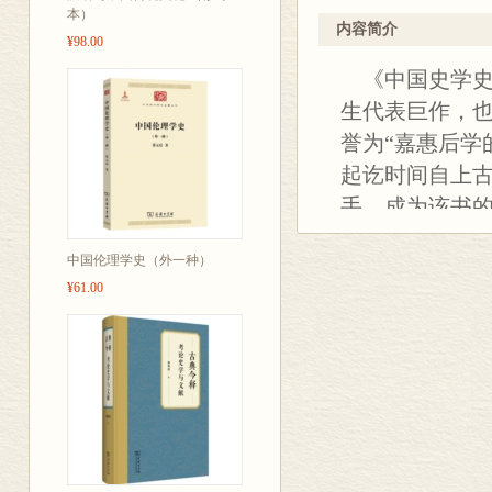
开设的多种课程，均得到
本）
观点平允、语言生动、板
内容简介
¥98.00
《中国史学史
生代表巨作，
誉为“嘉惠后学
起讫时间自上
手，成为该书
新史料的问世
中国伦理学史（外一种）
书是《中国史
¥61.00
行了大量的修