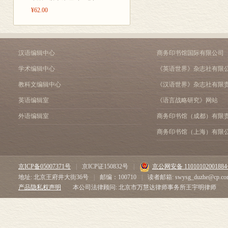
¥62.00
汉语编辑中心
商务印书馆国际有限公司
学术编辑中心
《英语世界》杂志社有限
教科文编辑中心
《汉语世界》杂志社有限
英语编辑室
《语言战略研究》网站
外语编辑室
商务印书馆（成都）有限
商务印书馆（上海）有限
京ICP备05007371号
|
京ICP证150832号
|
京公网安备 1101010200188
地址: 北京王府井大街36号
|
邮编：100710
|
读者邮箱: swysg_duzhe@cp.co
产品隐私权声明
本公司法律顾问: 北京市万慧达律师事务所王宇明律师