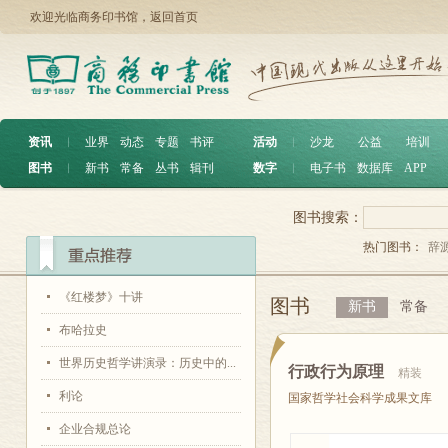
欢迎光临商务印书馆，
返回首页
资讯
︱
业界
动态
专题
书评
活动
︱
沙龙
公益
培训
图书
︱
新书
常备
丛书
辑刊
数字
︱
电子书
数据库
APP
图书搜索：
热门图书：
辞
《红楼梦》十讲
图书
新书
常备
布哈拉史
世界历史哲学讲演录：历史中的...
行政行为原理
精装
利论
国家哲学社会科学成果文库
企业合规总论