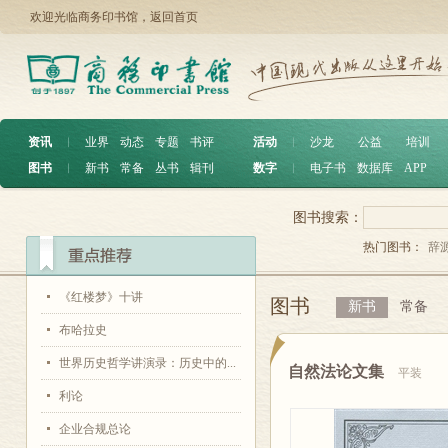
欢迎光临商务印书馆，
返回首页
资讯
︱
业界
动态
专题
书评
活动
︱
沙龙
公益
培训
图书
︱
新书
常备
丛书
辑刊
数字
︱
电子书
数据库
APP
图书搜索：
热门图书：
辞
《红楼梦》十讲
图书
新书
常备
布哈拉史
世界历史哲学讲演录：历史中的...
自然法论文集
平装
利论
企业合规总论