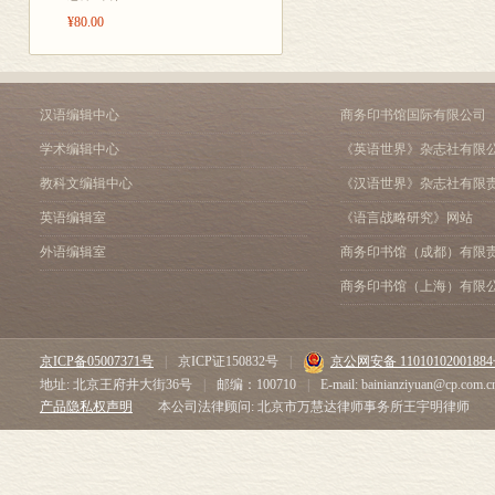
¥80.00
汉语编辑中心
商务印书馆国际有限公司
学术编辑中心
《英语世界》杂志社有限
教科文编辑中心
《汉语世界》杂志社有限
英语编辑室
《语言战略研究》网站
外语编辑室
商务印书馆（成都）有限
商务印书馆（上海）有限
京ICP备05007371号
|
京ICP证150832号
|
京公网安备 1101010200188
地址: 北京王府井大街36号
|
邮编：100710
|
E-mail: bainianziyuan@cp.com.c
产品隐私权声明
本公司法律顾问: 北京市万慧达律师事务所王宇明律师