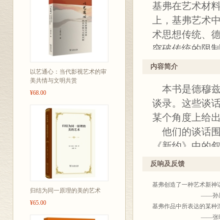
基弗在艺术材
上，基弗艺术
术思想传统、
突破传统的限
灰烬、感光乳
内容简介
以艺通心：当代影视艺术的审
为重，这与这
美共情与文明共赏
本书是德穆兹和
密切先关。本
¥68.00
谈录。这些谈
入探讨他的艺
某个角度上给
纱，探索他的
他们的谈话围
《新约》中的
物的复返或轮
反响及反馈
（Shoah）
基弗创造了一种艺术新神
的“回应”。因
归结为同一原理的美的艺术
——孙周兴（同济
了他的艺术学
¥65.00
基弗作品中所表达的某种
的视角来考察
——张晓刚(艺术家