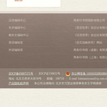
¥88.00
汉语编辑中心
商务印书馆国际有限公司
学术编辑中心
《英语世界》杂志社有限
教科文编辑中心
《汉语世界》杂志社有限
英语编辑室
《语言战略研究》网站
外语编辑室
商务印书馆（成都）有限
商务印书馆（上海）有限
京ICP备05007371号
|
京ICP证150832号
|
京公网安备 1101010200188
地址: 北京王府井大街36号
|
邮编：100710
|
E-mail: bainianziyuan@cp.com.c
产品隐私权声明
本公司法律顾问: 北京市万慧达律师事务所王宇明律师