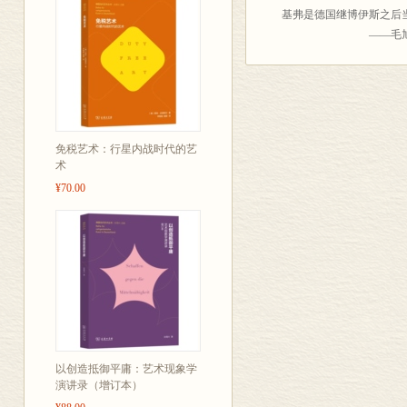
基弗是德国继博伊斯之后
——毛旭辉(艺术家
免税艺术：行星内战时代的艺
术
¥70.00
以创造抵御平庸：艺术现象学
演讲录（增订本）