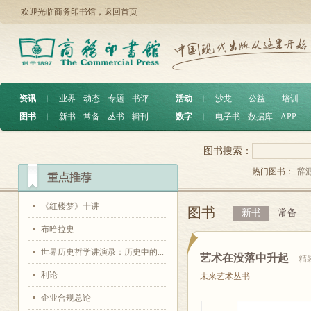
欢迎光临商务印书馆，
返回首页
资讯
︱
业界
动态
专题
书评
活动
︱
沙龙
公益
培训
图书
︱
新书
常备
丛书
辑刊
数字
︱
电子书
数据库
APP
图书搜索：
热门图书：
辞
《红楼梦》十讲
图书
新书
常备
布哈拉史
世界历史哲学讲演录：历史中的...
艺术在没落中升起
精
利论
未来艺术丛书
企业合规总论