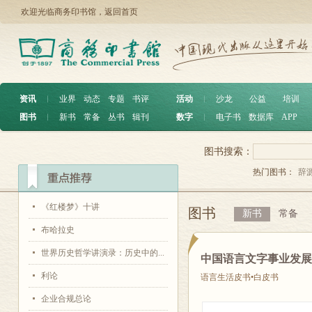
欢迎光临商务印书馆，
返回首页
资讯
︱
业界
动态
专题
书评
活动
︱
沙龙
公益
培训
图书
︱
新书
常备
丛书
辑刊
数字
︱
电子书
数据库
APP
图书搜索：
热门图书：
辞
《红楼梦》十讲
图书
新书
常备
布哈拉史
世界历史哲学讲演录：历史中的...
中国语言文字事业发展报
利论
语言生活皮书•白皮书
企业合规总论