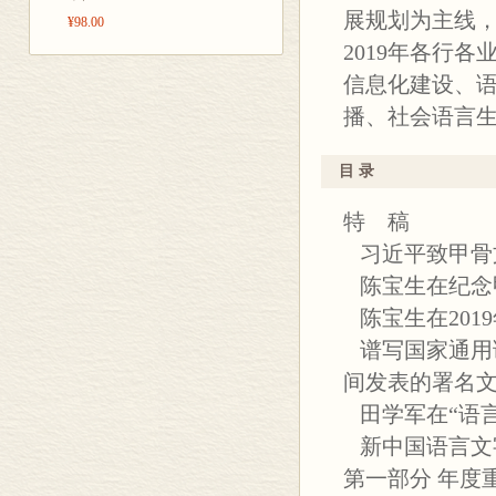
展规划为主线
¥98.00
2019年各行
信息化建设、
播、社会语言
目 录
特 稿
习近平致甲骨文
陈宝生在纪念甲
陈宝生在201
谱写国家通用
间发表的署名
田学军在“语
新中国语言文字
第一部分 年度