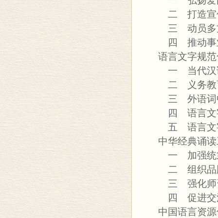
一 弘扬爱
二 打造宣
三 动员多
四 推动事
语言文字规范
一 当代汉
二 义务教
三 外语词
四 语言文字
五 语言文字
中华经典诵读
一 加强统
二 组织品
三 强化师
四 促进交
中国语言资源