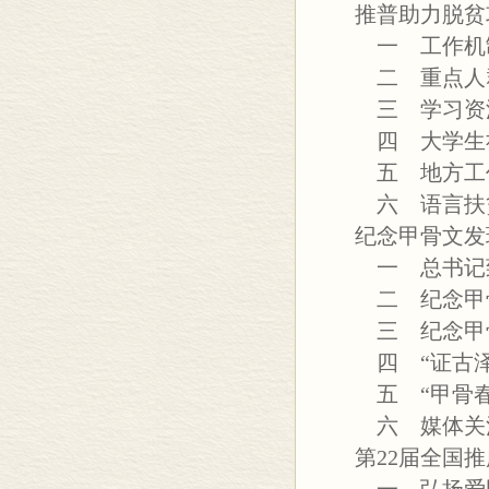
推普助力脱贫
一 工作机
二 重点人
三 学习资
四 大学生
五 地方工
六 语言扶
纪念甲骨文发现
一 总书记致
二 纪念甲骨
三 纪念甲骨
四 “证古泽
五 “甲骨春
六 媒体关注
第22届全国推