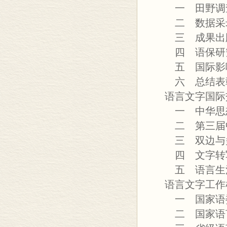
一 田野调
二 数据采
三 成果出
四 语保研
五 国际影
六 总结表
语言文字国际
一 中华思想
二 第三届中
三 双边与多
四 文字转写
五 语言生活
语言文字工作
一 国家语委
二 国家语言