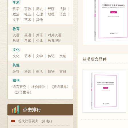
学术
哲学
宗教
历史
经济
法律
政治
社会
心理
地理
语言
文学
艺术
其他
教育
汉语
英语
外语
对外汉语
教材
考试
少儿
教育理论
文化
文化
艺术
文学
传记
文创
丛书所含品种
其他
经管
科普
生活
博物
古籍
辑刊
语言研究
社会科学
《英语世界》
《汉语世界》
1
现代汉语词典（第7版）