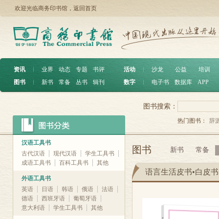
欢迎光临商务印书馆，
返回首页
资讯
︱
业界
动态
专题
书评
活动
︱
沙龙
公益
培训
图书
︱
新书
常备
丛书
辑刊
数字
︱
电子书
数据库
APP
图书搜索：
热门图书：
辞
汉语工具书
图书
新书
常备
古代汉语
现代汉语
学生工具书
成语工具书
百科工具书
其他
语言生活皮书•白皮书
外语工具书
英语
日语
韩语
俄语
法语
德语
西班牙语
葡萄牙语
意大利语
学生工具书
其他