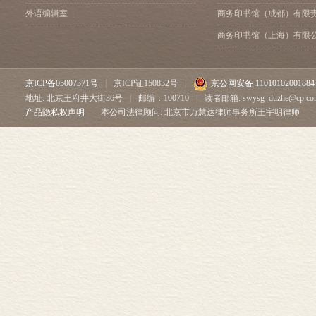
外语编辑室
商务印书馆（成都）有限
商务印书馆（上海）有限
京ICP备05007371号
|
京ICP证150832号
|
京公网安备 1101010200188
地址: 北京王府井大街36号
|
邮编：100710
|
读者邮箱: swysg_duzhe@cp.co
产品隐私权声明
本公司法律顾问: 北京市万慧达律师事务所王宇明律师