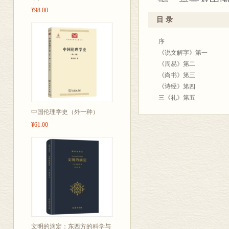
髓，是普及中
法。
¥98.00
安徽师范大学
注释——解释
目 录
和注释，切实
僻字等，扫清
序
拓展书目——
《说文解字》第一
典解读著作，
《周易》第二
《尚书》第三
《诗经》第四
三《礼》第五
《春秋》三传第六（《国
中国伦理学史（外一种）
四书第七
¥61.00
《战国策》第八
《史记》《汉书》第九
诸子第十
辞赋第十一
诗第十二
文第十三
附录一 读《经典常谈》 
附录二 重印《经典常谈》
文明的滴定：东西方的科学与