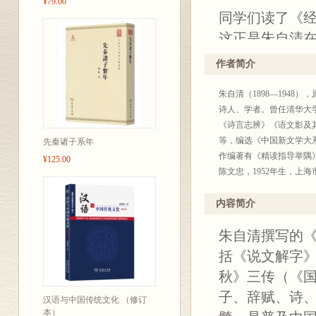
¥79.00
同学们读了《经
这正是朱自清
——统编本《
作者简介
朱先生的《经
朱自清（1898—194
书的“切实而浅
诗人、学者。曾任清华大
——叶圣陶
《诗言志辨》《语文影及其
对于当代中学生
等，编选《中国新文学大系
先秦诸子系年
作编著有《精读指导举隅
是最终目的。
¥125.00
陈文忠，1952年生，上
——安徽师范大
从事文学理论教学与研究
国古典诗歌接受史研究》
内容简介
国人文学要义》《诗心永
本书包括根据
朱自清撰写的
论》《艺术与人生》《文
后均有陈文忠
括《说文解字》
长篇导读《〈
秋》三传（《
结构、写作特
子、辞赋、诗
汉语与中国传统文化 （修订
每篇提要——
本）