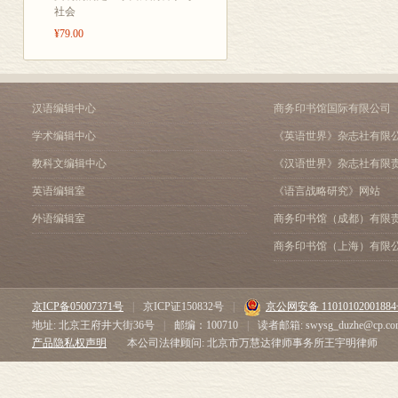
社会
¥79.00
汉语编辑中心
商务印书馆国际有限公司
学术编辑中心
《英语世界》杂志社有限
教科文编辑中心
《汉语世界》杂志社有限
英语编辑室
《语言战略研究》网站
外语编辑室
商务印书馆（成都）有限
商务印书馆（上海）有限
京ICP备05007371号
|
京ICP证150832号
|
京公网安备 1101010200188
地址: 北京王府井大街36号
|
邮编：100710
|
读者邮箱: swysg_duzhe@cp.co
产品隐私权声明
本公司法律顾问: 北京市万慧达律师事务所王宇明律师