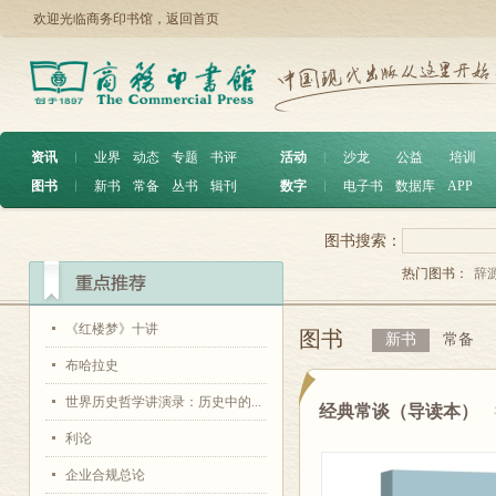
欢迎光临商务印书馆，
返回首页
资讯
︱
业界
动态
专题
书评
活动
︱
沙龙
公益
培训
图书
︱
新书
常备
丛书
辑刊
数字
︱
电子书
数据库
APP
图书搜索：
热门图书：
辞
《红楼梦》十讲
图书
新书
常备
布哈拉史
世界历史哲学讲演录：历史中的...
经典常谈（导读本）
利论
企业合规总论