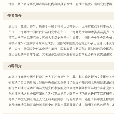
过程。两位资深历史学者所谈的内容颇具启发性，有助于拓宽江南研究的思路
作者简介
唐力行，教授、博导、历史学一级学科博士点带头人，上海市重点学科带头人
主任，上海师大中国近代社会研究中心主任，上海师范大学学术委员会委员。
师范大学历史系研究员，苏州大学历史系博士生导师。中国社会史学会副会长
科学研究“95”规划学科专家组成员，国务院学位委员会博士和硕士点通讯评议
贴。多次主持国家社科基金规划项目、国家教委（教育部）规划项目和全国高
突出贡献的中青年专家。其著述多次获国家及省部级哲学社会科学优秀成果奖
本期作者分别来自北京大学、复旦大学、南京大学、同济大学、上海师范大学
苏州大学、安徽师范大学、中国美术学院、上海市社科院、东华大学、南通大
内容简介
本期《江南社会历史评论》收入了20余篇论文。其中赵世瑜教授的文章围绕如
研究谈了自己的看法；邹振环教授的文章探讨了张元济知识观念所赖以形成的
的论文则通过论述严嵩与无锡安氏家族的交往来考察朝廷权臣与地方富豪是如
则对江南地方社会精英团体在近代革故鼎新之际所扮演的角色进行了深度研究
考察了19世纪初江南士人北上科考的路线、行程与费用，还原了科举史上以往
则围绕晚清民初江南地域书画史的类型与撰写展开论述，阐明了自己的观点。
学者，也有中生代新生代学者中的佼佼者，各位作者的论文新见迭出，给江南