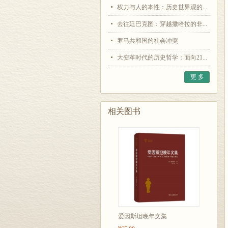
权力与人的本性：历史世界观的...
去往廷巴克图：穿越撒哈拉的非...
罗马共和国的社会冲突
大变革时代的历史哲学：面向21...
更 多
相关图书
爱因斯坦晚年文集