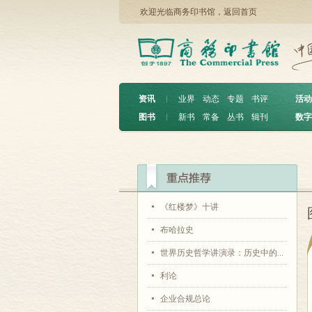
欢迎光临商务印书馆，
返回首页
资讯
︱
业界
动态
专题
书评
活动
图书
︱
新书
常备
丛书
辑刊
数字
《红楼梦》十讲
布哈拉史
世界历史哲学讲演录：历史中的...
利论
企业合规总论