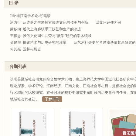
目 录
“道•器江南学术论坛”笔谈
唐力行 从道器之辨来探索传统文化的传承与创新——以苏州评弹为例
戴鞍钢 近代上海乡镇手工技艺和生产的演进
王振忠 雅俗文化同生共荣与“徽学”研究的学术领域
吴建华 搭建艺术与历史研究的津梁——从艺术社会史的角度浅谈董其昌研究的
何其亮 园林与历史
孔令伟 古物与江南文人的日常生活
江南社会
各期列表
王振忠 从春分到夏至：嘉靖《休宁东门汪氏家乘》所见徽商与徽州社会
梁 雪 宋元之际华亭卫氏家族交游网络及其对地方文化的推动
该书是区域社会研究的综合性学术刊物，由上海师范大学中国近代社会研究中心
蔡振伟 范金民 权臣与富豪——严嵩与无锡安氏家族之交往
理论探索、学术评论、江南经济、江南文化、江南社会等栏目，提倡社会史的
杨 茜 嘉定县学风水景观的形成与变迁：以汇龙潭为中心
行区域间的比较研究、在长时段的视野中研究中短时段的历史事件与任务、在
王 健 张廷济的科举账：19世纪初江南士子北上会试的心态、行程与花销
地域社会的变迁。
杨齐福 战时科举：咸丰九年江苏安徽乡试借闱浙江
〔加〕陈忠平 超越革命政治：长江下游市镇的精英社团与社会变迁（1903—19
陈玲玲 清末民初上海县家族祠堂的分布与特征研究
李恩全 沈芳 从会馆到同乡会：晚清民初的湖州旅沪同乡团体
江南文化