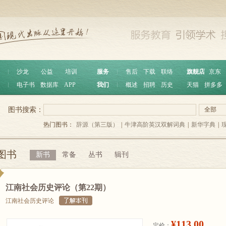
︱
沙龙
公益
培训
服务
︱
售后
下载
联络
旗舰店
京东
︱
电子书
数据库
APP
我们
︱
概述
招聘
历史
天猫
拼多多
图书搜索：
全部
热门图书：
辞源（第三版）
|
牛津高阶英汉双解词典
|
新华字典
|
图书
新书
常备
丛书
辑刊
江南社会历史评论（第22期）
江南社会历史评论
¥113.00
定价：