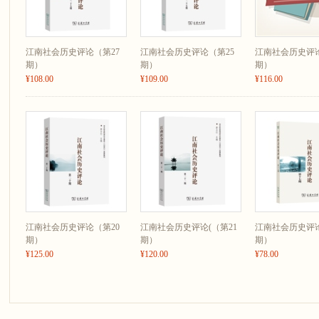
贾 飞 王世贞像赞辑佚十五篇及其价值研究
陈 腾 疾病与书法：李应祯《安神丸帖》考释及推论
刘 晓 沈周灞桥图绘考论 ——兼谈灞桥图像传统的承续与嬗变
杨 昭 嘉道之际凌曙的学术渊源与经学思想
江南社会历史评论（第27
江南社会历史评论（第25
江南社会历史评论
王菡薇 晚清民初江南地域书画史的类型与撰写
期）
期）
期）
江南学术前沿
¥108.00
¥109.00
¥116.00
赵世瑜 历史人类学视野下的江南史研究
邹振环 作为近代地域文化“多元合金”的张元济
学术综述
苏志伟 第二届“道•器江南”学术论坛暨第十五届江南社会史国际学术研讨会会
2022年江南研究目录索引（论著部分）
江南社会历史评论（第20
江南社会历史评论(（第21
江南社会历史评论
期）
期）
期）
¥125.00
¥120.00
¥78.00