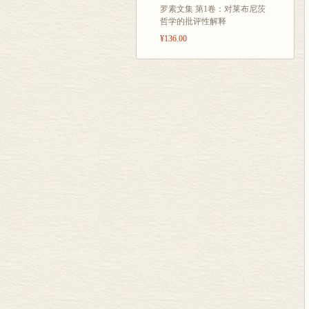
罗素文集 第1卷：对莱布尼茨
哲学的批评性解释
¥136.00