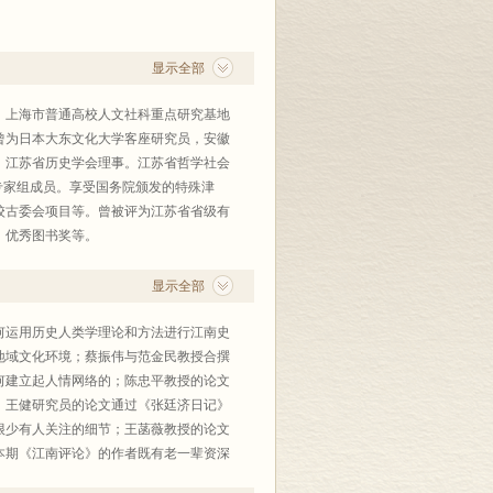
。
显示全部
，上海市普通高校人文社科重点研究基地
曾为日本大东文化大学客座研究员，安徽
，江苏省历史学会理事。江苏省哲学社会
专家组成员。享受国务院颁发的特殊津
校古委会项目等。曾被评为江苏省省级有
、优秀图书奖等。
、加拿大维多利亚大学、香港树仁大学、
学、浙江工商大学等高校和科研院所。
显示全部
何运用历史人类学理论和方法进行江南史
地域文化环境；蔡振伟与范金民教授合撰
何建立起人情网络的；陈忠平教授的论文
；王健研究员的论文通过《张廷济日记》
很少有人关注的细节；王菡薇教授的论文
本期《江南评论》的作者既有老一辈资深
区域史的研究带来新的气息。