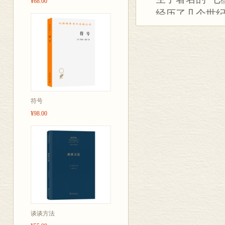
¥68.00
经历了几个世
流派此起彼伏
20世纪的几百
主义的奔放，
于变异之中；
间，这部诗选
符号
¥98.00
谈谈方法