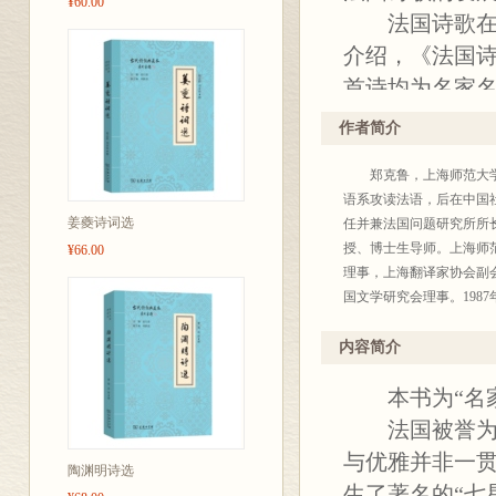
¥60.00
法国诗歌
介绍，《法国
首诗均为名家
还是讽刺诗、
作者简介
克鲁的译笔传
郑克鲁，上海师范大学教
语系攻读法语，后在中国
姜夔诗词选
任并兼法国问题研究所所
授、博士生导师。上海师
¥66.00
理事，上海翻译家协会副
国文学研究会理事。198
文学论集》、《繁花似锦
《现代法国小说史》、《法
内容简介
法国爱情诗选》、《法国抒
本书为“名家名
仲马著)、《基度山恩仇记
文学作品提要》、《法国
法国被誉为浪
短篇小说精选序》获上海19
与优雅并非一
成果一等奖。
陶渊明诗选
生了著名的“七