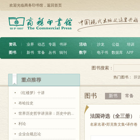
欢迎光临商务印书馆，
返回首页
资讯
︱
业界
动态
专题
书评
活动
︱
沙龙
公益
培训
图书
︱
新书
常备
丛书
辑刊
数字
︱
电子书
数据库
APP
图书搜索：
热门图书：
辞
《红楼梦》十讲
图书
新书
常备
布哈拉史
世界历史哲学讲演录：历史中的...
法国诗选（全三册）
利论
名家名著•郑克鲁文集•译作卷
企业合规总论