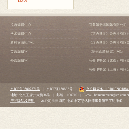
¥55.00
汉语编辑中心
商务印书馆国际有限公司
学术编辑中心
《英语世界》杂志社有限
教科文编辑中心
《汉语世界》杂志社有限
英语编辑室
《语言战略研究》网站
外语编辑室
商务印书馆（成都）有限
商务印书馆（上海）有限
京ICP备05007371号
|
京ICP证150832号
|
京公网安备 1101010200188
地址: 北京王府井大街36号
|
邮编：100710
|
E-mail: bainianziyuan@cp.com.c
产品隐私权声明
本公司法律顾问: 北京市万慧达律师事务所王宇明律师