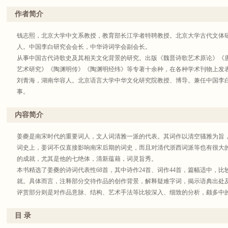
作者简介
钱志熙，北京大学中文系教授，教育部长江学者特聘教授。北京大学古代文体
人。中国李白研究会会长，中华诗词学会副会长。
从事中国古代诗歌史及其相关文化背景的研究。出版《魏晋诗歌艺术原论》《
艺术研究》《陶渊明传》《陶渊明经纬》等专著十余种，在各种学术刊物上发
刘青海，湖南华容人。北京语言大学中华文化研究院教授、博导。兼任中国李
事。
主要从事中古诗歌史和中古文学史研究。已出版学术专著《李商隐诗学体系研究
究》《唐诗十讲》，译著《比较诗学结构：中西文论研究的三种视角》，发表
内容简介
姜夔是南宋时代的重要词人，文人词清雅一派的代表。其词作以清空骚雅为旨
词史上，姜词不仅直接影响南宋后期的词史，而且对清代浙西词派等也有很大
的成就，尤其是他的七绝体，清新蕴藉，词灵旨秀。
本书精选了姜夔的诗词代表性68首，其中诗作24首、词作44首，篇幅适中，
就。具体而言，注释部分交待作品的创作背景，解释疑难字词，揭示语典出处
评赏部分则是对作品意脉、结构、艺术手法等比较深入、细致的分析，颇多中
论述，多言人所未言，极具启发性。
目 录