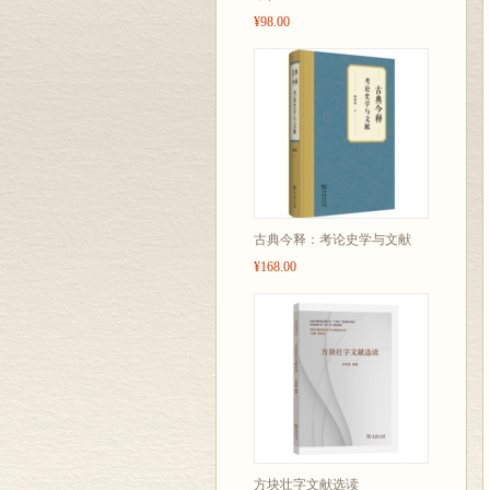
¥98.00
古典今释：考论史学与文献
¥168.00
方块壮字文献选读