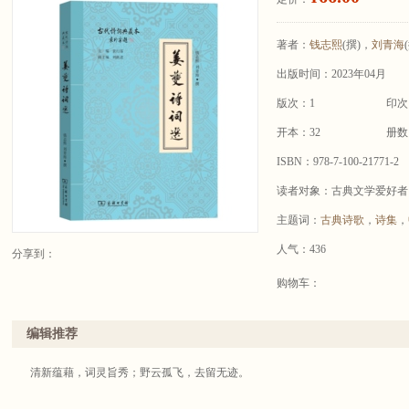
著者：
钱志熙
(撰)，
刘青海
出版时间：2023年04月
版次：1
印次
开本：32
册数
ISBN：978-7-100-21771-2
读者对象：古典文学爱好者
主题词：
古典诗歌
，
诗集
，
人气：436
分享到：
购物车：
编辑推荐
清新蕴藉，词灵旨秀；野云孤飞，去留无迹。