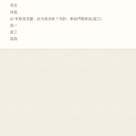
导言
诗选
以“长歌意无极，好为老夫听？为韵，奉别沔鄂亲友(选三)
其一
其三
其四
附录：白石早年汉沔之游
昔游诗(选三)
其一
其四
其十三
契丹歌
同朴翁登卧龙山
次韵朴翁《游兰亭》
除夜自石湖归苕溪(十首)
其一
其二
其三
其四
其五