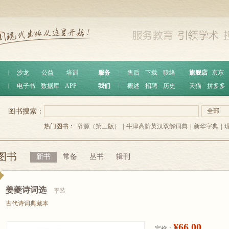
︱
沙龙
公益
培训
服务
︱
售后
下载
联络
旗舰店
京东
︱
电子书
数据库
APP
我们
︱
概述
招聘
历史
天猫
拼多多
图书搜索：
全部
热门图书：
辞源（第三版）
|
牛津高阶英汉双解词典
|
新华字典
|
图书
新书
常备
丛书
辑刊
姜夔诗词选
平装
古代诗词典藏本
¥66.00
定价：