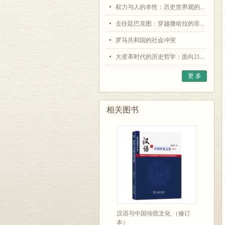
权力与人的本性：历史世界观的...
去往廷巴克图：穿越撒哈拉的非...
罗马共和国的社会冲突
大变革时代的历史哲学：面向21...
更 多
相关图书
汉语与中国传统文化 （修订
本）