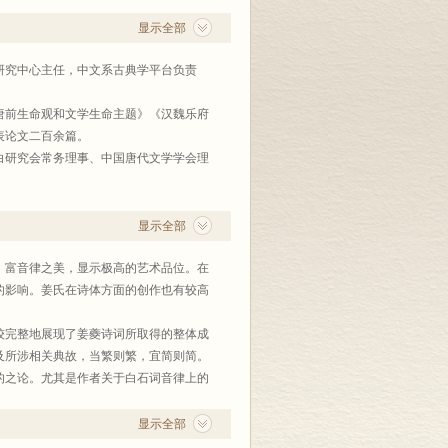
显示全部
研究中心主任，中文系古典学平台负责
唐前生命观和文学生命主题》《汉魏乐府
表论文二百余篇。
白研究会常务理事、中国唐代文学学会理
》《晚唐文学变局中的“温李新声”研
论文四十余篇。
显示全部
，富音律之美，显示极高的艺术品位。在
的影响。姜氏在诗体方面的创作也有较高
比较完整地展现了姜夔诗词所取得的整体成
及所涉相关典故，当繁则繁，宜简则简。
的之论。尤其是作者关于白石词音律上的
显示全部