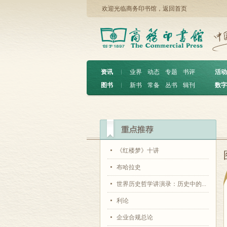
欢迎光临商务印书馆，
返回首页
资讯
︱
业界
动态
专题
书评
活动
图书
︱
新书
常备
丛书
辑刊
数字
《红楼梦》十讲
布哈拉史
世界历史哲学讲演录：历史中的...
利论
企业合规总论