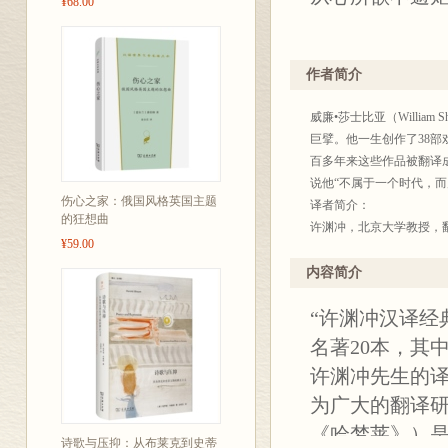
¥68.00
作者简介
威廉•莎士比亚（William
巨擘。他一生创作了38
百多年来这些作品被翻译
说他“不属于一个时代，
伤心之家：俄国风格英国主题
译者简介：
的狂想曲
许渊冲，北京大学教授，
¥59.00
诗的方法与理论，将《诗
人”。他在名著中译方面译
内容简介
作品2种，还有《红与黑》
“许渊冲汉译经
奖项之一的“北极光”杰出
名著20本，其
许渊冲先生的
为广大的翻译
《哈梦莱》）是
诗歌与压抑：从布莱克到史蒂