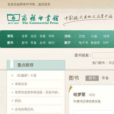
欢迎光临商务印书馆，
返回首页
资讯
︱
业界
动态
专题
书评
活动
︱
沙龙
公益
培训
图书
︱
新书
常备
丛书
辑刊
数字
︱
电子书
数据库
APP
图书搜索：
热门图书：
辞
《红楼梦》十讲
图书
新书
常备
布哈拉史
世界历史哲学讲演录：历史中的...
哈梦莱
精装
利论
许渊冲汉译经典全集
企业合规总论