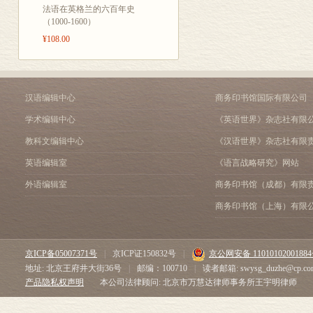
法语在英格兰的六百年史
（1000-1600）
¥108.00
汉语编辑中心
商务印书馆国际有限公司
学术编辑中心
《英语世界》杂志社有限
教科文编辑中心
《汉语世界》杂志社有限
英语编辑室
《语言战略研究》网站
外语编辑室
商务印书馆（成都）有限
商务印书馆（上海）有限
京ICP备05007371号
|
京ICP证150832号
|
京公网安备 1101010200188
地址: 北京王府井大街36号
|
邮编：100710
|
读者邮箱: swysg_duzhe@cp.co
产品隐私权声明
本公司法律顾问: 北京市万慧达律师事务所王宇明律师