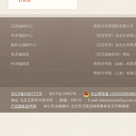
¥158.00
汉语编辑中心
商务印书馆国际有限公司
学术编辑中心
《英语世界》杂志社有限
教科文编辑中心
《汉语世界》杂志社有限
英语编辑室
《语言战略研究》网站
外语编辑室
商务印书馆（成都）有限
商务印书馆（上海）有限
京ICP备05007371号
|
京ICP证150832号
|
京公网安备 1101010200188
地址: 北京王府井大街36号
|
邮编：100710
|
E-mail: bainianziyuan@cp.com.c
产品隐私权声明
本公司法律顾问: 北京市万慧达律师事务所王宇明律师