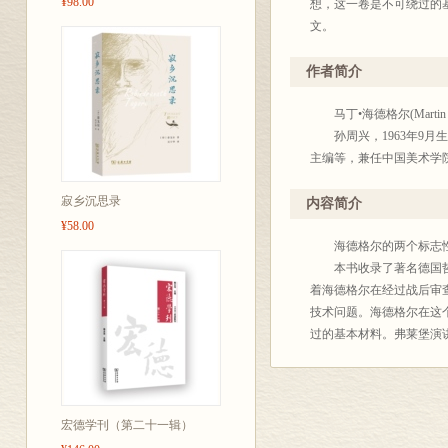
¥98.00
想，这一卷是不可绕过的基
文。
作者简介
马丁•海德格尔(Martin 
孙周兴，1963年9月
主编等，兼任中国美术学
寂乡沉思录
内容简介
¥58.00
海德格尔的两个标志
本书收录了著名德国哲
着海德格尔在经过战后审
技术问题。海德格尔在这
过的基本材料。弗莱堡演讲
宏德学刊（第二十一辑）