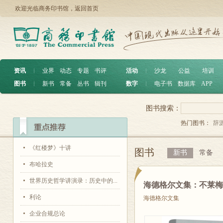
欢迎光临商务印书馆，
返回首页
资讯
︱
业界
动态
专题
书评
活动
︱
沙龙
公益
培训
图书
︱
新书
常备
丛书
辑刊
数字
︱
电子书
数据库
APP
图书搜索：
热门图书：
辞
《红楼梦》十讲
图书
新书
常备
布哈拉史
世界历史哲学讲演录：历史中的...
海德格尔文集：不莱
利论
海德格尔文集
企业合规总论