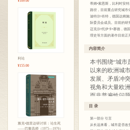
¥109.00
蒂姆•索恩斯，比利时安
路径，目前重点研究城市
迪特尔•肖特，德国达姆施
际委员会成员。目前的研
迈克尔•托伊卡•赛德，
理史等方面的著作目前正
伯特•德•蒙克，比利时安
市历史研究议程》合作交
内容简介
能和产品的“评估汇编”。
利论
本书围绕“城市
译者简介：
¥155.00
周璞，中国自然资源经济
以来的欧洲城
编著作7部，入选“202
发展、矛盾冲
张惠，中国自然资源经济
视角和大量欧
部，6项成果得到省部级
柳晓娟,中国自然资源经
而非普遍性问
余项，发表学术论文40余篇，
自然在城市化
目 录
术和物质实体
第一部分 引言
类已经成为成
雅克•德里达研讨班：论生死
从长远来看，城市是否改
造的技术圈最
——巴黎高师（1975—1976）