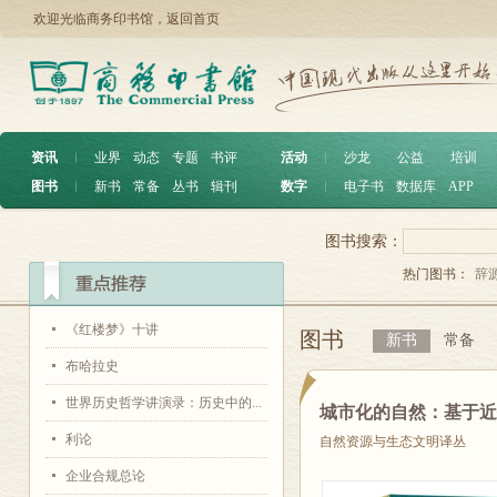
欢迎光临商务印书馆，
返回首页
资讯
︱
业界
动态
专题
书评
活动
︱
沙龙
公益
培训
图书
︱
新书
常备
丛书
辑刊
数字
︱
电子书
数据库
APP
图书搜索：
热门图书：
辞
《红楼梦》十讲
图书
新书
常备
布哈拉史
世界历史哲学讲演录：历史中的...
城市化的自然：基于
利论
自然资源与生态文明译丛
企业合规总论