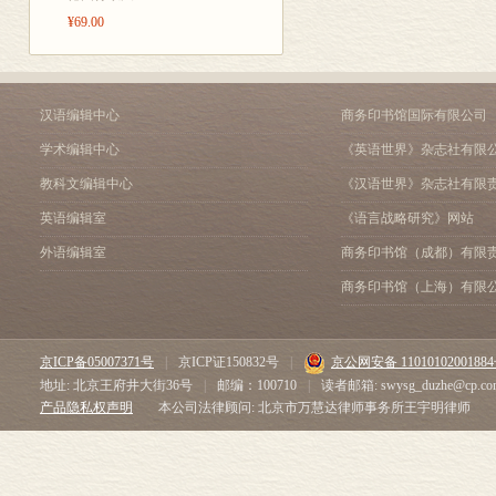
译后记
¥69.00
汉语编辑中心
商务印书馆国际有限公司
学术编辑中心
《英语世界》杂志社有限
教科文编辑中心
《汉语世界》杂志社有限
英语编辑室
《语言战略研究》网站
外语编辑室
商务印书馆（成都）有限
商务印书馆（上海）有限
京ICP备05007371号
|
京ICP证150832号
|
京公网安备 1101010200188
地址: 北京王府井大街36号
|
邮编：100710
|
读者邮箱: swysg_duzhe@cp.co
产品隐私权声明
本公司法律顾问: 北京市万慧达律师事务所王宇明律师