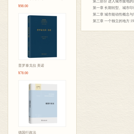
第二部分 进入城市腹地的
¥98.00
的“城市地层”
第一章 长期转型、城市印
第二章 城市能动性概念与
第三章 一个独立的地方:
第三部分 作为城市资源的
第四章 水的城市化:13
第五章 隐藏在森林中的城
第六章 为欧洲城市提供能
第七章 西欧城市中的重
第四部分 作为城市挑战的
普罗泰戈拉 美诺
第八章 近代早期的水利
¥78.00
第九章 斯德哥尔摩变化
第十章 法国的城市空气污染
第五部分 城市自然愿景
第十一章 城市边缘区:1
第十二章 20世纪的废弃
第十三章 可持续城市的
第六部分 结语
第十四章 超越城市、超
贡献者
德国行政法
索引