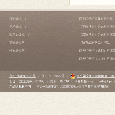
汉语编辑中心
商务印书馆国际有限公司
学术编辑中心
《英语世界》杂志社有限
教科文编辑中心
《汉语世界》杂志社有限
英语编辑室
《语言战略研究》网站
外语编辑室
商务印书馆（成都）有限
商务印书馆（上海）有限
京ICP备05007371号
|
京ICP证150832号
|
京公网安备 1101010200188
地址: 北京王府井大街36号
|
邮编：100710
|
读者邮箱: swysg_duzhe@cp.co
产品隐私权声明
本公司法律顾问: 北京市万慧达律师事务所王宇明律师