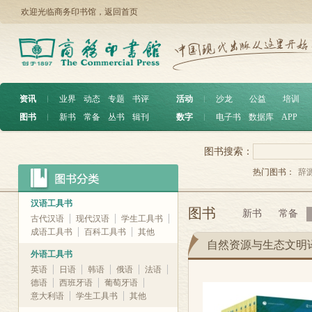
欢迎光临商务印书馆，
返回首页
资讯
︱
业界
动态
专题
书评
活动
︱
沙龙
公益
培训
图书
︱
新书
常备
丛书
辑刊
数字
︱
电子书
数据库
APP
图书搜索：
热门图书：
辞
汉语工具书
图书
新书
常备
古代汉语
现代汉语
学生工具书
成语工具书
百科工具书
其他
自然资源与生态文明
外语工具书
英语
日语
韩语
俄语
法语
德语
西班牙语
葡萄牙语
意大利语
学生工具书
其他