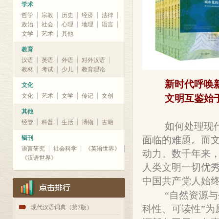
学术
哲学
宗教
历史
经济
法律
政治
社会
心理
地理
语言
文学
艺术
其他
教育
汉语
英语
外语
对外汉语
教材
考试
少儿
教育理论
新时代呼唤
文化
文化
艺术
文学
传记
文创
文明互鉴始
其他
经管
科普
生活
博物
古籍
如何处理现
辑刊
面临的难题。而
语言研究
社会科学
《英语世界》
动力。数千年来
《汉语世界》
人类文明一切优
中国共产党人始
“自然资源
科性、可读性”
1
现代汉语词典（第7版）