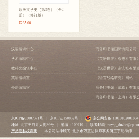
这部作品中包
政治小说 37
中江兆民 39
欧洲文学史（第3卷）（全2
艺场所演落语
册）（修订版）
西园寺公望 42
随即又向漱石
福泽的《时事新报》 43
¥235.00
望成为作家进
翻译小说 44
第五章 新文学的开拓者
延续，他将这
坪内雄藏 46
名远播。
汉语编辑中心
商务印书馆国际有限公司
《新体诗抄》 48
从此时起到明治
逍遥的《当世书生气质》 5
学术编辑中心
《英语世界》杂志社有限
《小说神髓》 53
明治三十九年
教科文编辑中心
《汉语世界》杂志社有限
二叶亭四迷 54
作的四国松山
鹿鸣馆时代 57
英语编辑室
《语言战略研究》网站
老师一起，与
《浮云》的出版 59
外语编辑室
商务印书馆（成都）有限
第六章 砚友社与其周围
是一部典型的
商务印书馆（上海）有限
红叶的《二人比丘尼色忏悔
将日本人特有
露伴的《风流佛》 67
此生动、淋漓
森鸥外 70
京ICP备05007371号
|
京ICP证150832号
|
京公网安备 1101010200188
《舞姬》 75
部，“哥儿”这
地址: 北京王府井大街36号
|
邮编：100710
|
读者邮箱: swysg_duzhe@cp.co
砚友社众人 77
一直被使用至
产品隐私权声明
本公司法律顾问: 北京市万慧达律师事务所王宇明律师
同年秋天，漱
第七章 新作家和新诗人