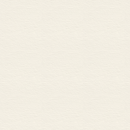
“新兴艺术派”时代 219
新心理主义文学 223
成名作家的立场 225
评论界的新人 228
遭受弹压的无产阶级文学 2
虚无思想与行动主义 231
转向文学 233
孤独的作家们 238
第十三章 近代文学的成果
藤村与荷风 242
谷崎的古典时代 246
《暗夜行路》的完成 248
秋声的《假装人物》 250
白鸟与露伴 252
大正期的作家们 254
第十四章 昭和作家的成熟
横光利一 260
川端康成 264
新作家的登场 267
战争中的作家们 278