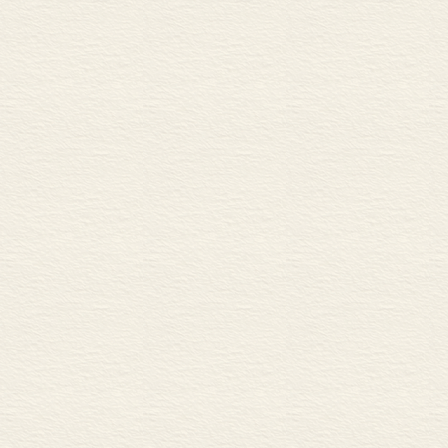
漱石周边的人 115
龙土会 117
岩野泡鸣与德田秋声 117
真山青果、正宗白鸟与近松秋
长谷川天溪与岛村抱月 12
砚友社一系作家们的变化 1
藤村以后的诗人们 126
第九章 明治末期的思想
永井荷风的出现 131
《昴》作家群 133
谷崎润一郎 134
北原白秋与三木露风 136
歌人们 139
白桦派诸同人 142
明治后半的思想家 147
石川啄木 150
鸥外和漱石的对立 152
第十章 大正初期的诗和
《新思潮》诸同人 157
久保田万太郎与佐藤春夫 1