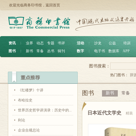
欢迎光临商务印书馆，
返回首页
资讯
︱
业界
动态
专题
书评
活动
︱
沙龙
公益
培训
图书
︱
新书
常备
丛书
辑刊
数字
︱
电子书
数据库
APP
图书搜索：
热门图书：
辞
《红楼梦》十讲
图书
新书
常备
布哈拉史
世界历史哲学讲演录：历史中的...
日本近代文学史
精装
利论
企业合规总论