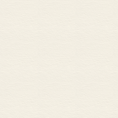
葛西善藏与广津和郎 164
有岛武郎的《一个女人》 1
宇野浩二 168
室生犀星与诸诗人 170
高村光太郎 172
荻原朔太郎 174
仓田百三 176
白桦派的作家们 178
第十一章 大正后期的变动
《播种人》的创刊 183
《文艺战线》诸同人 186
《文艺春秋》的创刊 190
《文艺时代》诸同人 194
小山内薰的新剧运动 196
成名作家的变化 198
其他的新作家们 201
第十二章 昭和初年的动
大正文学的终末 204
大众小说的勃兴 206
无产阶级文学的隆盛 209
艺术派的新人们 217