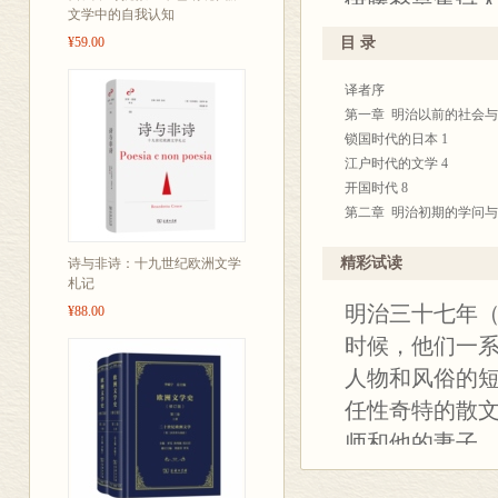
伊藤整是集诗
文学中的自我认知
书是他的文学史
¥59.00
目 录
（1958）年
译者序
第一章 明治以前的社会
锁国时代的日本 1
江户时代的文学 4
开国时代 8
第二章 明治初期的学问
学校制度 11
中村敬宇 13
精彩试读
诗与非诗：十九世纪欧洲文学
札记
福泽谕吉 15
明治三十七年（
假名垣鲁文 17
¥88.00
第三章 外来文化与报纸
时候，他们一
黑本、新岛襄、克拉克 21
人物和风俗的
岸田吟香 24
任性奇特的散
初期的报纸 26
柳北与抚松 28
师和他的妻子
《明六杂志》 31
是猫》为题登载
第四章 报纸的发达与文学