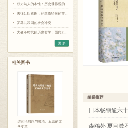
权力与人的本性：历史世界观的...
去往廷巴克图：穿越撒哈拉的非...
罗马共和国的社会冲突
大变革时代的历史哲学：面向21...
更 多
相关图书
编辑推荐
日本畅销逾六
进化论思想与晚清、五四的文
森鸥外 夏目漱
学变革