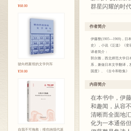
群星闪耀的时
¥68.00
日本知名文学
作者简介
版
伊藤整(1905—196
史》，小说《泛滥》《变
译者简介：
郭尔雅，西北师范大学日
伊藤整是集诗
驶向档案馆的文学列车
系，兼做日本文学翻译，
国度》、《古今和歌集》
¥59.00
有煌煌18卷的
伊藤整以大众
内容简介
和三十三年（1
在本书中，伊
其强大的近代
和趣闻，从容
清晰而全面地
化为一本通俗
自我不可挽救：维也纳现代派