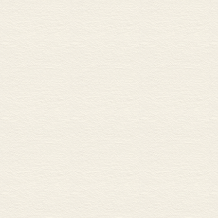
小说，一方面
《金色夜叉》 79
芦花的《不如归》 82
分表现出了漱
泉镜花 85
美思想。
风叶与春叶 86
八月，他完成
樋口一叶 87
《文学界》诸人 89
同。漱石作为
国木田独步 90
者，他的小说
岛崎藤村的《嫩菜集》 92
刺的手法去批
与谢野铁干与晶子 94
土井晚翠的《天地有情》 9
明治四十年（1
正冈子规 96
第八章 自然主义的发生
文坛的变革期 100
夏目漱石的出现 101
藤村在小诸的时期 106
田山花袋的努力 107
藤村的《破戒》 108
国木田独步 109
花袋的《棉被》 111
《杜鹃》诸同人 114