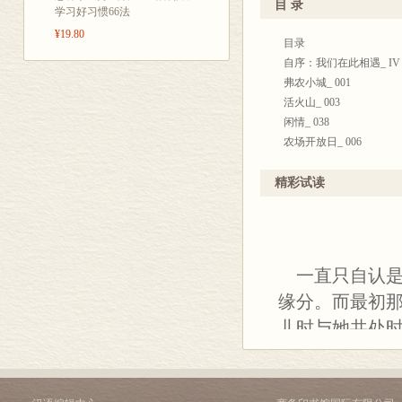
让我将关注的眼光越过文
目 录
学习好习惯66法
自然观察的细
¥19.80
于是在申请2011年的
目录
会、文化、历
主题的文学作品，旨在推
自序：我们在此相遇_ ΙV
种环境之间的
中读书听课，行山漫步，
弗农小城_ 001
有什么比沙漠里建起的城
活火山_ 003
闲情_ 038
现在该来说说这本小书的
农场开放日_ 006
我还有没有类似的文字。
我们的气象从东边来_ 04
主题，我最先想到的，就
小号的天鹅_ 010
精彩试读
一个业余博物爱好者，现
倒挂金钟•四照花_ 045
一花一鸟开始熟悉，在常
河畔观鹰_ 016
有一个互相映衬比照呼应
人能仰望，就是幸福_ 04
北平》，就是这种例子。
鹪鹩之歌_ 023
一直只自认是
片羽入我眼来，令我动心
墙花_ 052
缘分。而最初
们留在纸上的呼召。
春日漫笔_ 026
野生动物日_ 056
儿时与她共处
我们在此相遇，如题所言
连翘，春天，北平_ 030
春／贴梗海棠
本书也记述我的成长，从朴
鲜花还是杂草_ 060
某个草木葳蕤
能继续笔耕不辍，并好奇
米尔科克杜鹃园_ 032
绣球，八仙，紫阳_ 064