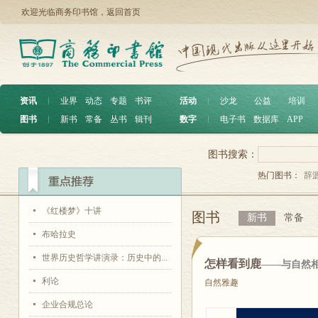
欢迎光临商务印书馆，
返回首页
资讯
︱
业界
动态
专题
书评
活动
︱
沙龙
公益
培训
图书
︱
新书
常备
丛书
辑刊
数字
︱
电子书
数据库
APP
图书搜索：
热门图书：
辞
《红楼梦》十讲
图书
新书
常备
布哈拉史
世界历史哲学讲演录：历史中的...
怎样看到鹿
——与自然相
利论
自然雅趣
企业合规总论