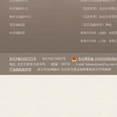
亲近自然、与
汉语编辑中心
商务印书馆国际有限公司
朝鲜蓟_ 036
如领着我满院
学术编辑中心
《英语世界》杂志社有限
怎样看到鹿_ 067
目。
北京_ 075
教科文编辑中心
《汉语世界》杂志社有限
鸦群_ 076
英语编辑室
《语言战略研究》网站
又见红隼_ 079
而我发现，我渐
外语编辑室
商务印书馆（成都）有限
野猫走过漫漫岁月_ 083
人，这实在让
看到一只花啄木鸟_ 089
商务印书馆（上海）有限
植物园永远有惊喜_ 092
其他生物多存
香山不老_ 097
一下；但我确
筑巢时节_ 103
京ICP备05007371号
|
京ICP证150832号
|
京公网安备 1101010200188
丹和芍药。
行山记_ 107
地址: 北京王府井大街36号
|
邮编：100710
|
E-mail: bainianziyuan@cp.com.c
上大水的孤寂_ 111
产品隐私权声明
本公司法律顾问: 北京市万慧达律师事务所王宇明律师
大地上的事情_ 115
2004年初次
慢放的春天_ 119
气候温和，雨水
观鸟札记_ 124
田园_ 129
在的小城弗农
萱草忘忧_ 134
幅色毯，再往
珍•古道尔：收获希望_ 13
择日对外开放
远方来信_ 143
朋友会开车带
山艾之乡_ 149