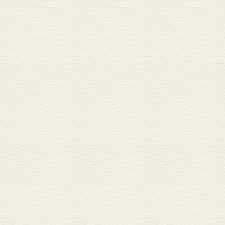
几年中，我的
于是在申请20
学成为顺理成
推动促进人们
其交互作用的
是美国最干燥
没有什么比沙
现在该来说说
然笔记”网站上
字。邮件一来二
心，以及她对自
域”来串联的框
结束。一个业
者，就这样在