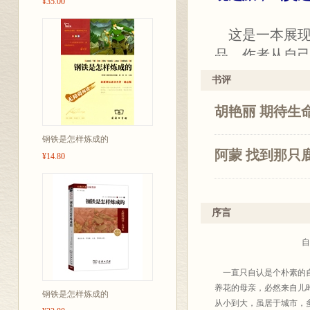
¥35.00
这是一本展现
品。作者从自
的人。以在中国
书评
境中的人和人
胡艳丽 期待生
境之感，而对
问题的反思则
钢铁是怎样炼成的
阿蒙 找到那只
¥14.80
序言
自序：我们
一直只自认是个朴素的自
养花的母亲，必然来自儿
钢铁是怎样炼成的
从小到大，虽居于城市，