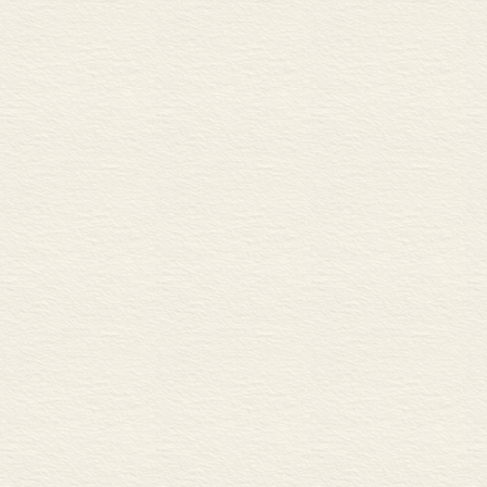
山地_ 151
来也第一次住
二次_ 155
晚上梦见它们
星图_ 157
快雪时晴_ 160
三月_ 164
如此神清气爽
春假一日_ 167
思人与土地的
行到水穷_ 172
对“物”的体认
牧羊人的钱袋_ 175
四月断章_ 181
来每到陌生之
所在_ 187
影气息、肌理
秋天已至_ 190
离开一个地方
山林回忆_195
电影中的内华达_ 199
枚草叶，从它
文学中的内华达_ 204
内华达的荒野_ 208
而在自己安身
瓦尔登湖_ 213
瓦尔登湖_ 214
园子。在熟稔
附录：这些书滋养了我_ 2
喜，这更具挑
环境，借由国