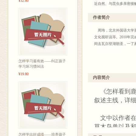
¥32.80
近自然、与昆虫多亲密接
情景至今仍历历在目。
作者简介
而我发现，我渐渐成为朋
共存于周遭环境中的其他
周玮，北京外国语大学英语
解连翘与迎春的不同之处
文化视听说等。2010年
间去瓦尔登湖朝圣，一了
2004年初次赴美，我
美誉。我任教的学校所在
怎样学习最有效——纠正孩子
鹃，花朵硕大、明艳照人
学习坏习惯66法
朋友会开车带我去湿地滩
¥19.80
兔和知更鸟东走西顾，晚
内容简介
《怎样看到鹿
如此神清气爽的一年，如
熟悉，我要先仰仗对“物”
叙述主线，详细
唯有如此，我才能渐渐把
个地方，那是观光客的心
文中以作者在
而在自己安身立命的北京
草木鸟兽以及
持新鲜的心，发现惊喜，
场、美国国鸟
怎样学出好成绩——培养孩子