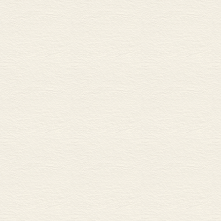
熟悉，在常居
趣。在中美两
我的自然和文化
翘，春天，北
底，草木生灵
眼来，令我动
这其中不时翻
我们在此相遇
喜、思虑。从
长，从朴素的自
忧”到“多思”
会带来怎样的