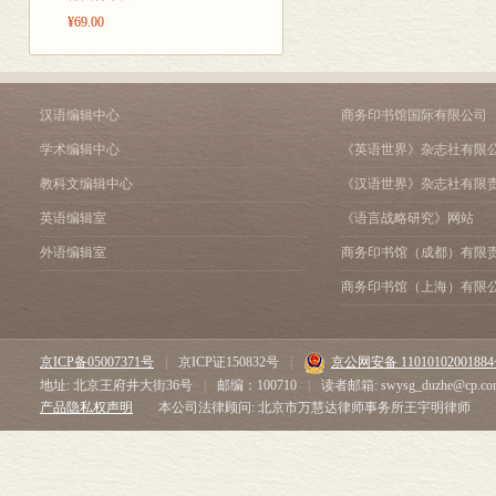
第三节 清代翰林院庶吉
¥69.00
第四节 清代翰林院庶吉
第五节 清代翰林院庶吉
第六节 清代翰林院庶吉
第四章 清代翰林院庶吉
汉语编辑中心
商务印书馆国际有限公司
第一节 明代翰林院庶吉
学术编辑中心
《英语世界》杂志社有限
第二节 清代翰林院庶吉
第三节 清代翰林院庶吉
教科文编辑中心
《汉语世界》杂志社有限
第四节 清代翰林院庶吉
英语编辑室
《语言战略研究》网站
第五章 清代翻译庶吉士
外语编辑室
商务印书馆（成都）有限
第一节 翻译科的确立与
第二节 翻译科的类别
商务印书馆（上海）有限
第三节 翻译庶吉士
第六章 清代翰林院庶吉
第一节 翰林院庶吉士的
京ICP备05007371号
|
京ICP证150832号
|
京公网安备 1101010200188
第二节 翰林院庶吉士的
地址: 北京王府井大街36号
|
邮编：100710
|
读者邮箱: swysg_duzhe@cp.co
第三节 翰林院庶吉士的
产品隐私权声明
本公司法律顾问: 北京市万慧达律师事务所王宇明律师
结 语
附表一 清代分省庶吉士
附表二 清代分省进士、