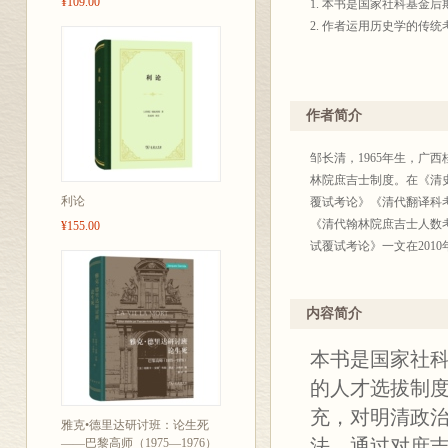
¥109.00
1. 本书是国家社科基金
2. 作者运用历史学的
作者简介
邹长清，1965年生，
林院庶吉士制度。在《清
利论
覆试考论》《清代翻译科
《清代翰林院庶吉士人数
¥155.00
试覆试考论》一文在201
内容简介
本书是国家社
的人才选拔制
充，对明清政
雅克•德里达研讨班：论生死
法，通过对庶
——巴黎高师（1975—1976）