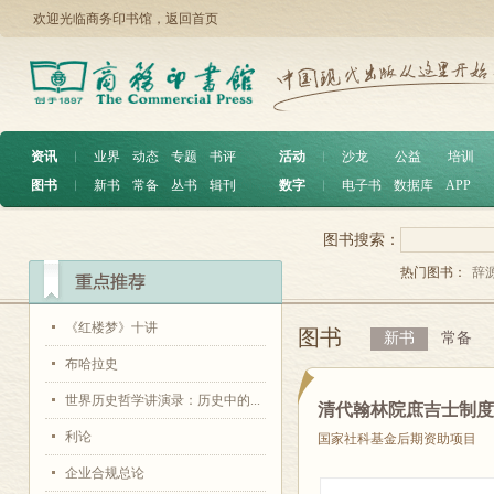
欢迎光临商务印书馆，
返回首页
资讯
︱
业界
动态
专题
书评
活动
︱
沙龙
公益
培训
图书
︱
新书
常备
丛书
辑刊
数字
︱
电子书
数据库
APP
图书搜索：
热门图书：
辞
《红楼梦》十讲
图书
新书
常备
布哈拉史
世界历史哲学讲演录：历史中的...
清代翰林院庶吉士制
利论
国家社科基金后期资助项目
企业合规总论