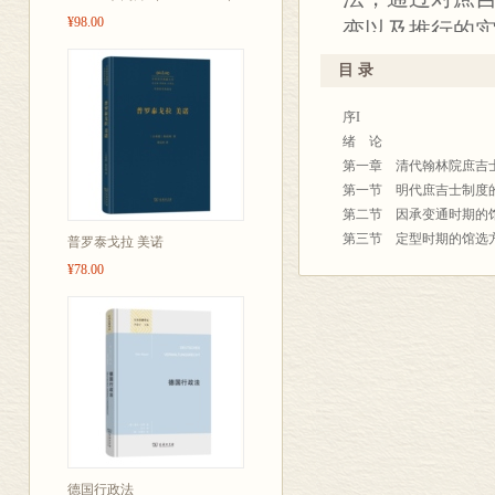
¥98.00
变以及推行的
目 录
序I
绪 论
第一章 清代翰林院庶吉
第一节 明代庶吉士制度
第二节 因承变通时期的
第三节 定型时期的馆选
普罗泰戈拉 美诺
第四节 完善时期的馆选
¥78.00
第二章 清代馆选诸问题
第一节 分省馆选
第二节 年龄与馆选的关
第三节 二甲、三甲进士
第四节 宗室和八旗庶吉
第五节 翰林院庶吉士人
第三章 清代翰林院庶吉
第一节 明代庶吉士的培
第二节 清代庶吉士的隶
德国行政法