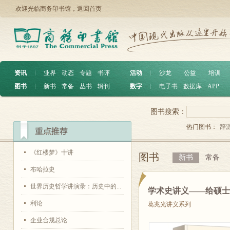
欢迎光临商务印书馆，
返回首页
资讯
︱
业界
动态
专题
书评
活动
︱
沙龙
公益
培训
图书
︱
新书
常备
丛书
辑刊
数字
︱
电子书
数据库
APP
图书搜索：
热门图书：
辞
《红楼梦》十讲
图书
新书
常备
布哈拉史
世界历史哲学讲演录：历史中的...
学术史讲义——给硕
利论
葛兆光讲义系列
企业合规总论