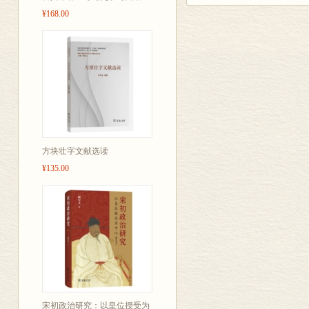
法和思考，研
¥168.00
其在习得传统
方块壮字文献选读
¥135.00
宋初政治研究：以皇位授受为