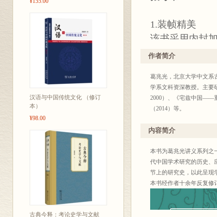
¥155.00
1.装帧精美
该书采用内封加
工艺呈现颇具
作者简介
布的胶装方式
葛兆光，北京大学中文系
2.内容“经典”
学系文科资深教授。主要
与“从头道来”
汉语与中国传统文化 （修订
2000）、《宅兹中国—
本）
想史，重点讲述
（2014）等。
¥98.00
和启发性。
内容简介
本书为葛兆光讲义系列之
代中国学术研究的历史、
丛书简介：
节上的研究史，以此呈现
“葛兆光讲义系
本书经作者十余年反复修
结集，均历其
古代中国的经
古典今释：考论史学与文献