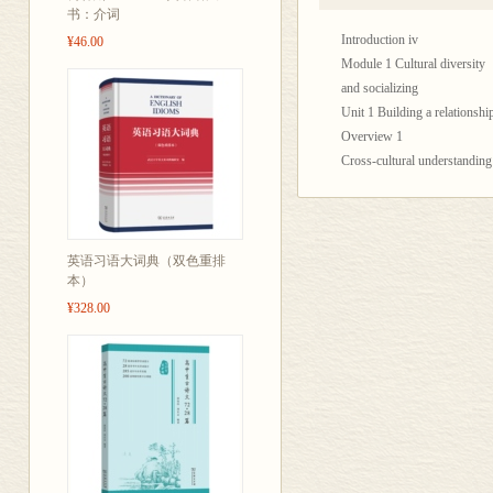
书：介词
Introduction iv
¥46.00
Module 1 Cultural diversity
and socializing
Unit 1 Building a relationshi
Overview 1
Cross-cultural understanding
Welcoming visitors 4
Small talk: keeping the conve
Unit 2 Culture and entertain
Overview 10
英语习语大词典（双色重排
本）
Cross-cultural understanding
Inviting, and accepting or de
¥328.00
Eating out 17
Module 2 Using the telephon
Unit 3 Could I leave a messa
Overview 19
Preparing to make a telephone
Receiving calls 20
Taking and leaving messages