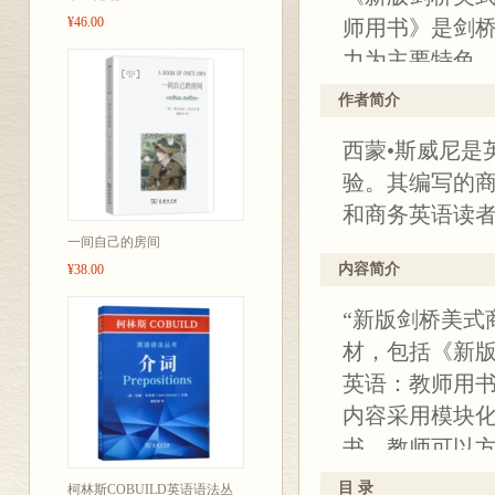
¥46.00
师用书》是剑
力为主要特色
富的听力、讨
作者简介
和听力。
西蒙•斯威尼是
验。其编写的
和商务英语读
一间自己的房间
内容简介
¥38.00
“新版剑桥美式
材，包括《新
英语：教师用
内容采用模块
书，教师可以
目 录
柯林斯COBUILD英语语法丛