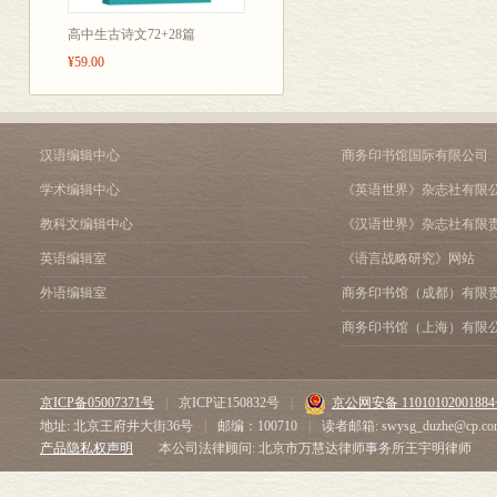
Asking for and giving repeti
The secretarial barrier 25
高中生古诗文72+28篇
Unit 4 Good to hear from yo
¥59.00
Overview 28
Cross-cultural communicatio
telephone (1) 28
Setting up appointments 29
汉语编辑中心
商务印书馆国际有限公司
Changing appointments 32
学术编辑中心
《英语世界》杂志社有限
Ending a call 33
教科文编辑中心
《汉语世界》杂志社有限
Unit 5 Unfortunately there’
Overview 37
英语编辑室
《语言战略研究》网站
Cross-cultural communicatio
外语编辑室
商务印书馆（成都）有限
telephone (2) 37
Problem solving on the tele
商务印书馆（上海）有限
Complaints 39
Module 3 Presentations
Unit 6 Planning and getting s
京ICP备05007371号
|
京ICP证150832号
|
京公网安备 1101010200188
Overview 44
地址: 北京王府井大街36号
|
邮编：100710
|
读者邮箱: swysg_duzhe@cp.co
Presentation technique and p
产品隐私权声明
本公司法律顾问: 北京市万慧达律师事务所王宇明律师
The audience 46
Structure (1) The introductio