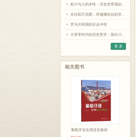
权力与人的本性：历史世界观的...
去往廷巴克图：穿越撒哈拉的非...
罗马共和国的社会冲突
大变革时代的历史哲学：面向21...
更 多
相关图书
葡萄牙语实用语音教程