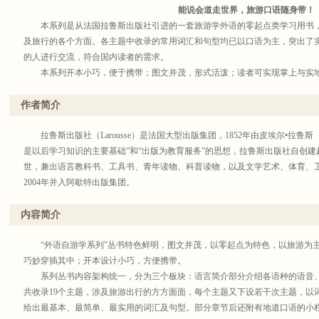
能说会道走世界，旅游口语随身带！
本系列是从法国拉鲁斯出版社引进的一套旅游学外语的零起点类学习用书
及旅行的各个方面。各主题中收录的常用词汇和句型均已以口语为主，突出了
的人进行交流，符合国内读者的需求。
本系列开本小巧，便于携带；图文并茂，形式活泼；读者可实现掌上与实
作者简介
拉鲁斯出版社（Larousse）是法国大型出版集团，1852年由皮埃尔•拉鲁斯（Pier
是以后学习知识的主要基础”和“出版为教育服务”的思想，拉鲁斯出版社自创
世，兼出语言教科书、工具书、青年读物、科普读物，以及文学艺术、体育、
2004年并入阿歇特出版集团。
内容简介
“外语自游学系列”丛书特色鲜明，图文并茂，以零起点为特色，以旅游为主
巧妙穿插其中；开本设计小巧，方便携带。
系列丛书内容架构统一，分为三个板块：语言简介部分介绍各语种的语音、
共收录19个主题，涉及旅游出行的方方面面，每个主题又下设若干次主题，以
给出最基本、最简单、最实用的词汇及句型。部分章节后还附有地道口语的小