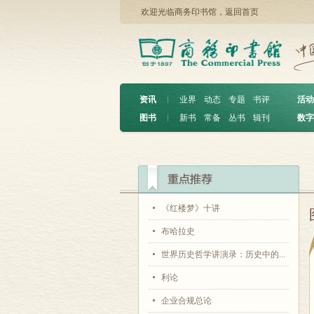
欢迎光临商务印书馆，
返回首页
资讯
︱
业界
动态
专题
书评
活动
图书
︱
新书
常备
丛书
辑刊
数字
《红楼梦》十讲
布哈拉史
世界历史哲学讲演录：历史中的...
利论
企业合规总论