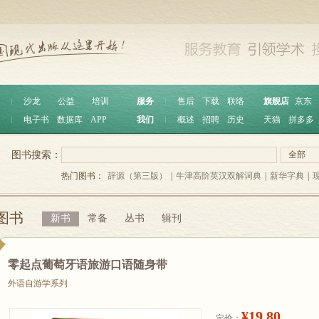
︱
沙龙
公益
培训
服务
︱
售后
下载
联络
旗舰店
京东
︱
电子书
数据库
APP
我们
︱
概述
招聘
历史
天猫
拼多多
图书搜索：
全部
热门图书：
辞源（第三版）
|
牛津高阶英汉双解词典
|
新华字典
|
图书
新书
常备
丛书
辑刊
零起点葡萄牙语旅游口语随身带
外语自游学系列
¥19.80
定价：