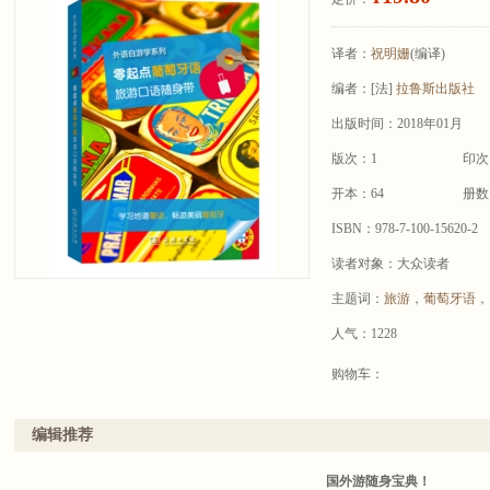
译者：
祝明姗
(编译)
编者：
[法]
拉鲁斯出版社
出版时间：2018年01月
版次：1
印次
开本：64
册数
ISBN：978-7-100-15620-2
读者对象：大众读者
主题词：
旅游
，
葡萄牙语
，
人气：1228
购物车：
编辑推荐
国外游随身宝典！