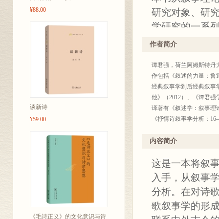
¥88.00
研究对象、研
学研究的一系
研究、分析与
作者简介
谭君强，荷兰阿姆斯特丹
作包括《叙述的力量：鲁迅
经典叙事学到后经典叙事学
他》（2012）、《谭君强
谈新诗
译著有《叙述学：叙事理论导
《抒情诗叙事学分析：16—
¥59.00
内容简介
这是一本将叙
入手，从叙事
分析。在对诗
歌叙事学的形
《毛诗正义》的文化意识与诗