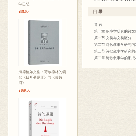
联系中外古今
学思想
如抒情诗的叙述
¥98.00
目 录
时间与叙述时
导 言
细致的分析与
第一章 叙事学研究的跨
学的学科理论
第一节 文类与文类区分
一条与既往研
第二节 诗歌叙事学研究的
第三节 诗歌叙事学研究的
第二章 诗歌叙事学的形成
第一节 国外诗歌叙事学研
第二节 国内诗歌叙事学研
海德格尔文集：荷尔德林的颂
歌《日耳曼尼亚》与《莱茵
第三章 叙述交流
河》
第一节 叙述交流语境
¥169.00
第二节 叙述交流对象
第三节 情感交流与叙事性
第四章 抒情主体
第一节 抒情诗中的抒情主
第二节 抒情主体的时空存
第三节 《斯威夫特博士
第五章 故事与“外故事”