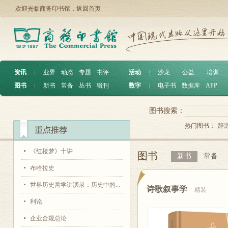
欢迎光临商务印书馆，
返回首页
资讯
︱
业界
动态
专题
书评
活动
︱
沙龙
公益
培训
图书
︱
新书
常备
丛书
辑刊
数字
︱
电子书
数据库
APP
图书搜索：
热门图书：
辞
《红楼梦》十讲
图书
新书
常备
布哈拉史
世界历史哲学讲演录：历史中的...
诗歌叙事学
精装
利论
企业合规总论