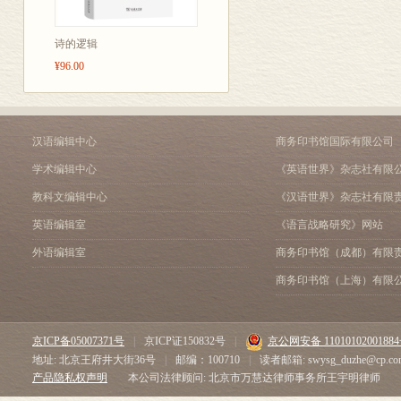
第一节 故事与话语及“外
第二节 “外故事”的主要类
诗的逻辑
第三节 互文性与“外故事”
第六章 时间与叙述时间
¥96.00
第一节 时间与空间
第二节 抒情诗的时间性
第三节 抒情诗的叙述时间
汉语编辑中心
商务印书馆国际有限公司
第四节 抒情诗的心理时间
第七章 想象力与空间叙事
学术编辑中心
《英语世界》杂志社有限
第一节 诗歌创作与想象力
教科文编辑中心
《汉语世界》杂志社有限
第二节 意象与抒情诗的空
第三节 抒情诗的空间呈现
英语编辑室
《语言战略研究》网站
第八章 抒情诗的叙事动力
外语编辑室
商务印书馆（成都）有限
第一节 抒情诗的叙事动力
商务印书馆（上海）有限
第二节 《致他娇羞的情
引用文献
人名与作品题名索引
京ICP备05007371号
|
京ICP证150832号
|
京公网安备 1101010200188
主题与概念索引
地址: 北京王府井大街36号
|
邮编：100710
|
读者邮箱: swysg_duzhe@cp.co
附录：国家社科基金项目
产品隐私权声明
本公司法律顾问: 北京市万慧达律师事务所王宇明律师
后记