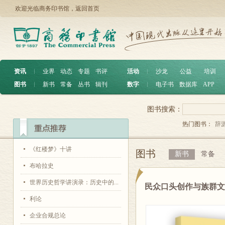
欢迎光临商务印书馆，
返回首页
资讯
︱
业界
动态
专题
书评
活动
︱
沙龙
公益
培训
图书
︱
新书
常备
丛书
辑刊
数字
︱
电子书
数据库
APP
图书搜索：
热门图书：
辞
《红楼梦》十讲
图书
新书
常备
布哈拉史
世界历史哲学讲演录：历史中的...
民众口头创作与族群
利论
企业合规总论