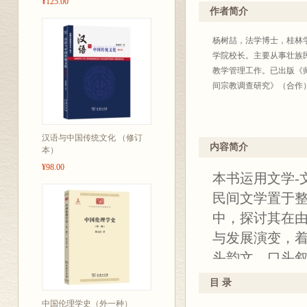
¥125.00
作者简介
杨树喆，法学博士，桂林
学院校长。主要从事壮族
教学管理工作。已出版《
间宗教调查研究》（合作
汉语与中国传统文化 （修订
内容简介
本）
¥98.00
本书运用文学-
民间文学置于
中，探讨其在由
与发展演变，
头韵文、口头
壮族民间文学
目 录
间文学的重大
中国伦理学史（外一种）