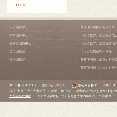
¥135.00
第三节 汉族文化与民间
第四节 文化整合、文化
主要参考文献
后记
汉语编辑中心
商务印书馆国际有限公司
学术编辑中心
《英语世界》杂志社有限
教科文编辑中心
《汉语世界》杂志社有限
英语编辑室
《语言战略研究》网站
外语编辑室
商务印书馆（成都）有限
商务印书馆（上海）有限
京ICP备05007371号
|
京ICP证150832号
|
京公网安备 1101010200188
地址: 北京王府井大街36号
|
邮编：100710
|
读者邮箱: swysg_duzhe@cp.co
产品隐私权声明
本公司法律顾问: 北京市万慧达律师事务所王宇明律师