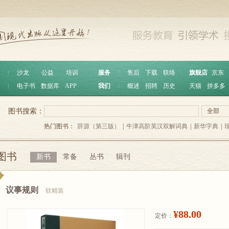
︱
沙龙
公益
培训
服务
︱
售后
下载
联络
旗舰店
京东
︱
电子书
数据库
APP
我们
︱
概述
招聘
历史
天猫
拼多多
图书搜索：
全部
热门图书：
辞源（第三版）
|
牛津高阶英汉双解词典
|
新华字典
|
图书
新书
常备
丛书
辑刊
议事规则
软精装
¥88.00
定价：