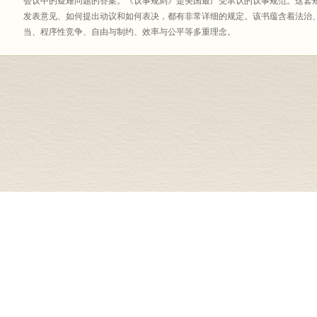
会议中的疑难问题的答案。《议事规则》是美国最广受承认的议事规范。这套
发表意见、如何提出动议和如何表决，都有非常详细的规定。该书蕴含着法治
当、程序性竞争、自由与制约、效率与公平等多重理念。
本书装帧为皮面精装，手感舒适，另带纸质封套。
商务印书馆国际有限公司
商务印书馆（杭州）有限公
《英语世界》杂志社有限公司
商务印书馆（深圳）有限公
《汉语世界》杂志社有限责任公司
商务印书馆（太原）有限公
《语言战略研究》网站
商印文津文化（北京）有限
商务印书馆（成都）有限责任公司
北京涵芬楼文化传播有限公