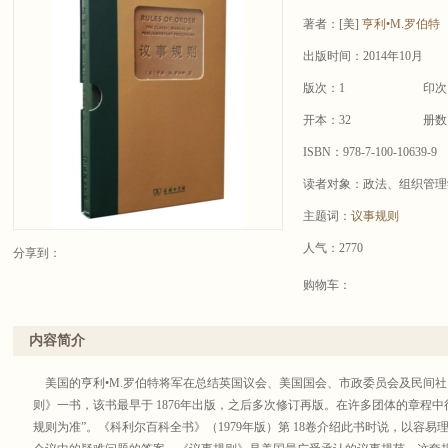
著者：
[美]
亨利•M.罗伯特
出版时间：2014年10月
版次：1
印次
开本：32
册数
ISBN：978-7-100-10639-9
读者对象：政法、组织管理
主题词：
议事规则
人气：2770
分享到：
购物车：
内容简介
美国的亨利•M.罗伯特将军在总结英国议会、美国国会、市政委员会及民间
则》一书，该书最早于 1876年出版，之后多次修订再版。在许多团体的章程
规则为准”。《科利尔百科全书》（1979年版）第 18卷介绍此书时说，以容