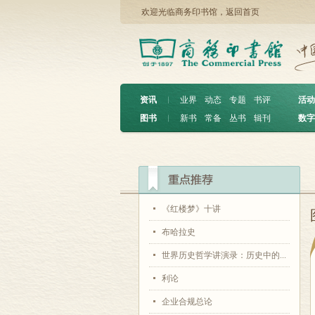
欢迎光临商务印书馆，
返回首页
资讯
︱
业界
动态
专题
书评
活动
图书
︱
新书
常备
丛书
辑刊
数字
《红楼梦》十讲
布哈拉史
世界历史哲学讲演录：历史中的...
利论
企业合规总论