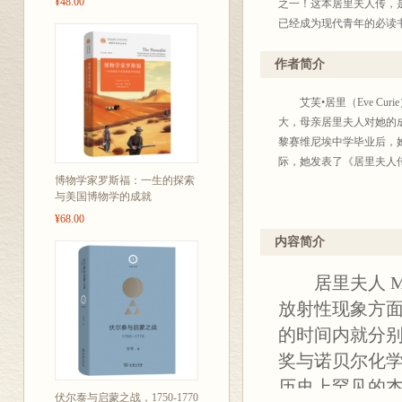
¥48.00
之一！这本居里夫人传，
已经成为现代青年的必读
作者简介
艾芙•居里（Eve Cu
大，母亲居里夫人对她的
黎赛维尼埃中学毕业后，她
际，她发表了《居里夫人
博物学家罗斯福：一生的探索
与美国博物学的成就
¥68.00
内容简介
居里夫人 Mari
放射性现象方面
的时间内就分
奖与诺贝尔化
历史上罕见的
伏尔泰与启蒙之战，1750-1770