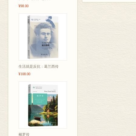
响。她被许多
¥98.00
苦、她的淡泊
在这部由居里
夫人的一生，介
事迹，并着重
夫妇的许多信
章的情况以及
传记图书。全书
生活就是反抗：葛兰西传
种文字在世界上
¥108.00
余次，一直常销
上了科学道路
梭罗传