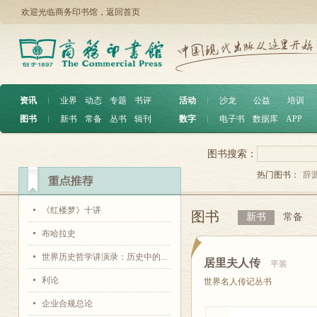
欢迎光临商务印书馆，
返回首页
资讯
︱
业界
动态
专题
书评
活动
︱
沙龙
公益
培训
图书
︱
新书
常备
丛书
辑刊
数字
︱
电子书
数据库
APP
图书搜索：
热门图书：
辞
《红楼梦》十讲
图书
新书
常备
布哈拉史
世界历史哲学讲演录：历史中的...
居里夫人传
平装
利论
世界名人传记丛书
企业合规总论