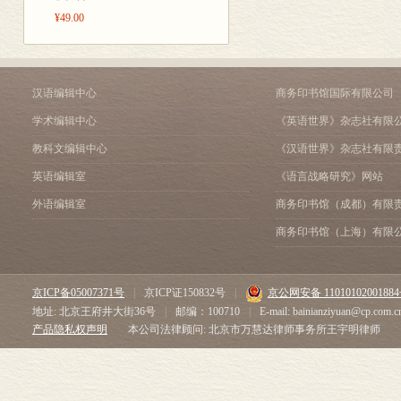
¥49.00
汉语编辑中心
商务印书馆国际有限公司
学术编辑中心
《英语世界》杂志社有限
教科文编辑中心
《汉语世界》杂志社有限
英语编辑室
《语言战略研究》网站
外语编辑室
商务印书馆（成都）有限
商务印书馆（上海）有限
京ICP备05007371号
|
京ICP证150832号
|
京公网安备 1101010200188
地址: 北京王府井大街36号
|
邮编：100710
|
E-mail: bainianziyuan@cp.com.c
产品隐私权声明
本公司法律顾问: 北京市万慧达律师事务所王宇明律师