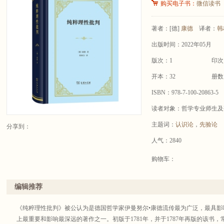
购买电子书：
微信读书
著者：
[德]
康德
译者：
韩
出版时间：2022年05月
版次：1
印次
开本：32
册数
ISBN：978-7-100-20863-5
读者对象：哲学专业师生及
主题词：
认识论
，
先验论
分享到：
人气：2840
购物车：
编辑推荐
《纯粹理性批判》被公认为是德国哲学家伊曼努尔•康德流传最为广泛，最具影
上最重要和影响最深远的著作之一。初版于1781年，并于1787年再版的该书，