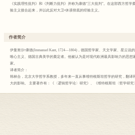
《实践理性批判》和《判断力批判》并称为康德“三大批判”。在这部西方哲学
验主义接合起来，并以此反对大卫•休谟彻底的经验主义。
作者简介
伊曼努尔•康德(Immanuel Kant, 1724—1804)，德国哲学家、天文学家
唯心主义、德国古典美学的奠定者。他被认为是对现代欧洲最具影响力的思想
家。
译者简介：
韩林合，北京大学哲学系教授，多年来一直从事维特根斯坦哲学的研究，翻译
大的影响。 主要著作有：《〈逻辑哲学论〉研究》、《维特根斯坦〈哲学研究