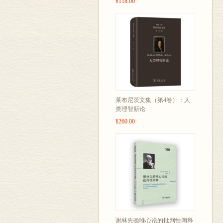
¥118.00
莱布尼茨文集（第4卷）：人
类理智新论
¥260.00
谢林先验唯心论的批判性阐释