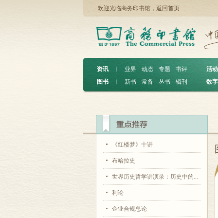
欢迎光临商务印书馆，
返回首页
资讯
︱
业界
动态
专题
书评
活动
图书
︱
新书
常备
丛书
辑刊
数字
《红楼梦》十讲
布哈拉史
世界历史哲学讲演录：历史中的...
利论
企业合规总论