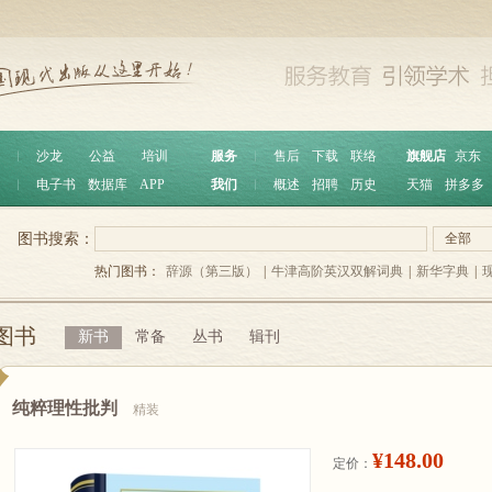
︱
沙龙
公益
培训
服务
︱
售后
下载
联络
旗舰店
京东
︱
电子书
数据库
APP
我们
︱
概述
招聘
历史
天猫
拼多多
图书搜索：
全部
热门图书：
辞源（第三版）
|
牛津高阶英汉双解词典
|
新华字典
|
图书
新书
常备
丛书
辑刊
纯粹理性批判
精装
¥148.00
定价：