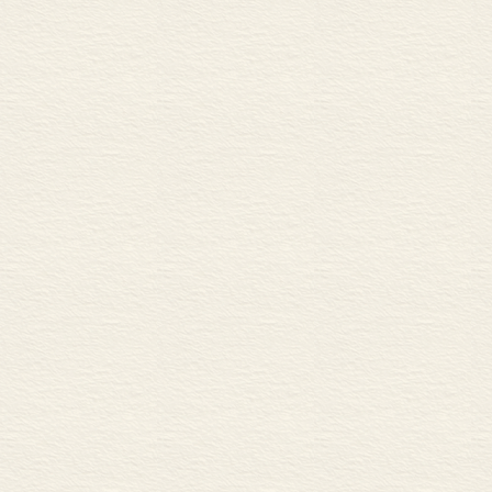
略论中国的做人文化 / 462
登北山亭子
《大学》新注 / 470
举目人间万事
纪念文类 ▏苦难、欢乐之歌
失行孤雁飞还
纪念我的老师王沂暖先生 车得
后 记 ▏李志明 / 507
扶策浑如元亮
谁家锦瑟相留
抱 恨
姑苏往事已模
依旧钱塘潮上
堤 柳
拖水和烟瘦不
年年惯作兴亡
伤 逝