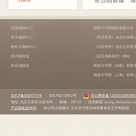
¥168.00
岛寇阴发难，
广泛，内容恢
第十一章 郎达马王 / 74
军民午夜梦方
忧国思乡，感
第十二章 微松王与永丹王 /
天惨惨兮云冥
第十三章 永丹系之诸王 / 
表现了对国家
第十四章 微松系之诸王 / 
万众街前皆屏
汉语编辑中心
商务印书馆国际有限公司
其诗词中处处流
第十五章 结论 / 85
东大营有王以
学术编辑中心
《英语世界》杂志社有限
的论文、自述
米拉日巴传 ▏译序 / 89
指挥士兵向阵
三版说明 / 91
教科文编辑中心
《汉语世界》杂志社有限
和学术积累。
米拉日巴传 / 93
忠愤岂无人，
英语编辑室
《语言战略研究》网站
诗 词 ▏自序一 / 205
孰知将军下令
外语编辑室
商务印书馆（成都）有限
自序二 / 208
1931年
春沐诗（一） / 211
商务印书馆（上海）有限
春沐诗（二） / 270
春沐词（一） / 343
东北半壁，竟
春沐词（二） / 377
京ICP备05007371号
|
京ICP证150832号
|
京公网安备 1101010200188
抚事感怀，率
文论类 ▏自述 / 399
地址: 北京王府井大街36号
|
邮编：100710
|
读者邮箱: swysg_duzhe@cp.co
松赞干布的生年卒年与享年 /
产品隐私权声明
本公司法律顾问: 北京市万慧达律师事务所王宇明律师
《诗镜论》简介 / 421
地甲三齐富，
藏族史诗《格萨尔王传》 / 
境忆龙城将，
《格萨尔》是世界最长的伟大
人类生活的方式 / 457