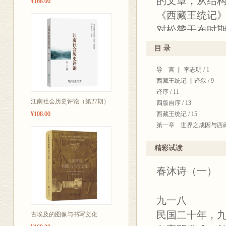
的文章，从结
¥168.00
《西藏王统记
对松赞干布时
师传记也有涉
目 录
比较关注松赞
导 言 ▏ 李志明 / 1
寺，赤松带赞
西藏王统记 ▏译叙 / 9
为详细。在叙
译序 / 11
方面的情况。
江南社会历史评论（第27期）
四版自序 / 13
¥108.00
西藏王统记 / 15
该书成为一部
第一章 世界之成因与西藏地
说：“它对于专
第二章 西藏人种之由来 / 
料。”王沂暖先
第三章 西藏古代诸王 / 2
精彩试读
第四章 松赞冈保王（一） /
流畅耐读。《
春沐诗（一）
第五章 松赞冈保王（二） /
问答式的叙述
第六章 松赞冈保王（三） /
委婉细腻，译
第七章 芒松芒赞等三王 / 
九一八
第八章 赤松带赞王 / 59
沂暖诗词选》
民国二十年，
第九章 木内赞保等四王 / 
古埃及的图像与书写文化
要集中在193
第十章 热巴巾王 / 69