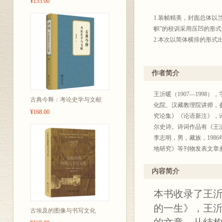
¥155.00
1.装帧精美，封面总体以
帜”的校训采用压凹的形
2.本次以简体横排的形
作者简介
王沂暖（1907—199
古典今释：考论史学与文献
化院、汉藏教理院讲师，
¥168.00
究论集》《论语新注》，
尔史诗。诗词作品有《王
李志明，男，藏族，19
地研究》等刊物发表文章
内容简介
本书收录了王
的一生》，王沂
古埃及的图像与书写文化