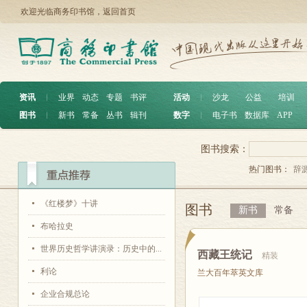
欢迎光临商务印书馆，
返回首页
资讯
︱
业界
动态
专题
书评
活动
︱
沙龙
公益
培训
图书
︱
新书
常备
丛书
辑刊
数字
︱
电子书
数据库
APP
图书搜索：
热门图书：
辞
《红楼梦》十讲
图书
新书
常备
布哈拉史
世界历史哲学讲演录：历史中的...
西藏王统记
精装
利论
兰大百年萃英文库
企业合规总论