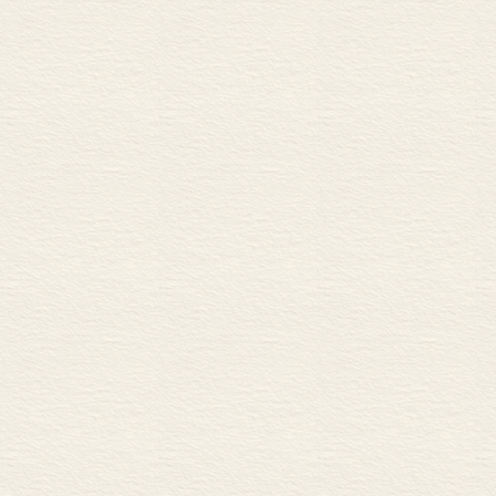
年来心事太峥
赢得情长缘转
未 见
未见浮槎使往
秦人已惯钧天
杂咏二首
一世英雄莫浪
年年烟雨西陵
江南春色乱啼
只是思归归未
刚中来偕游江
斜阳古柳远江
一楫中流谁共