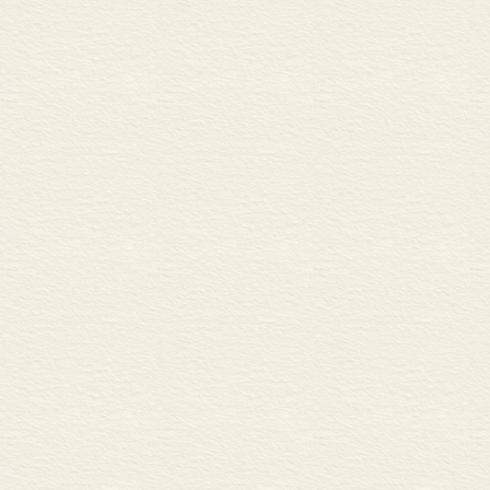
盲目的无人能
基督教的再度受宠
第二十五章 约维安统治
一些随时准备
第二十七章 米兰大主教
和一些甘心为
提尼安其人及其死亡。提
罗马人的这种
第二十八章 异教的了结
历。一篇罗马
象，是我们在
到的。在那些
美德；可以看
径。在图拉真
举出奥古斯都
他们之所以没
他们曾进行活
软弱无能的克
如鼠、不齿于
中（中间就除