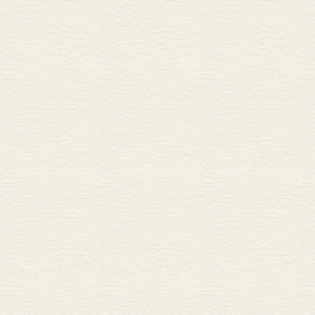
吟在极其残酷
老家族，而且
摧毁。
在这些恶魔的
昔日的自由观
这些奴隶们的
惨。由此更当指1
马尔库斯·奥雷
进而产生了，1
掌。Ⅰ.有一个
铺经常会被他
治之下的时候
出来的时候，没
时的经历也许
用一根线吊在他
他内心的平静