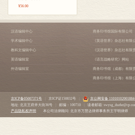
间。那时广袤
第十三章 戴克里先生的
¥56.00
术的衰落。
治之下。接连
第十四章 君士坦丁在罗
坚决而温和地
基督教的兴起
尼全都喜爱自
第十五章 基督教成长的
汉语编辑中心
商务印书馆国际有限公司
第十六章 罗马政府对基
一直保持着文官
继承人治下的教会。伽勒
学术编辑中心
《英语世界》杂志社有限
合乎理性的自
向东推进
教科文编辑中心
《汉语世界》杂志社有限
的。
第十七章 新罗马。君士
英语编辑室
《语言战略研究》网站
第十八章 君士坦丁其人
这些帝王的一
第十九章 尤利安的兴起
外语编辑室
商务印书馆（成都）有限
来的无边的赞
对基督的承认和异端的出
己给人民带来
商务印书馆（上海）有限
第二十章 君士坦丁大帝
立。宗教势力和世俗力量
但令人沮丧的
第二十一章 阿里乌斯教
他们必然会常
京ICP备05007371号
|
京ICP证150832号
|
京公网安备 1101010200188
坎坷经历。阿尔勒会议和
的。只要有一
地址: 北京王府井大街36号
|
邮编：100710
|
读者邮箱: swysg_duzhe@cp.co
异教的反改革斗争
产品隐私权声明
本公司法律顾问: 北京市万慧达律师事务所王宇明律师
第二十二章 尤利安的继位
他们用以造福
第二十三章 尤利安的宗
大变了。元老
及神圣的月桂树林，圣乔
示皇帝的品德
第二十四章 约维安的当