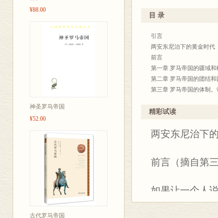
¥88.00
省和纪念碑。农
吉本继续搜集材料编写，1
目 录
战、康茂德的
写完最后一章，回到英国
录》，直到1793年才回
引言
帝国。塞普提米
两安东尼治下的黄金时代
《罗马帝国衰亡史》包含
前言
第一章 罗马帝国的疆域和
第二章 罗马帝国的团结
第三章 罗马帝国的体制
对旧政权的挑战
神圣罗马帝国
第四章 康茂德的统治
精彩试读
¥52.00
军事寡头政治的形成和东
两安东尼治下
第五章 禁卫军出卖帝国。
第六章 塞维鲁王朝。卡
帝国的瓦解
前言（摘自第
第七章 出身野蛮人的皇
第十章 瓦勒良和伽利埃
形势逆转
如果让一个人
第十一章 芝诺比娅和帕
生活，他定会
新帝制
古代罗马帝国