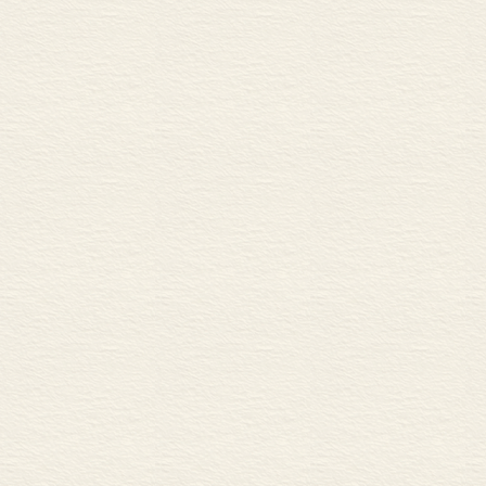
即化为灰烬；但
地；一位智者
各种灾难。他
是在某一片他完
子；然后从婴
的财富、他的荣
公正地收回他
话，只足以使
除了绝对的专
他，人类的情
他相信苏丹是先
最高品德，绝
……