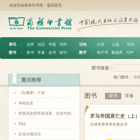
欢迎光临商务印书馆，
返回首页
资讯
︱
业界
动态
专题
书评
活动
︱
沙龙
公益
培训
图书
︱
新书
常备
丛书
辑刊
数字
︱
电子书
数据库
APP
图书搜索：
热门图书：
辞
《红楼梦》十讲
图书
新书
常备
布哈拉史
世界历史哲学讲演录：历史中的...
罗马帝国衰亡史（上
利论
汉译世界学术名著丛书
企业合规总论