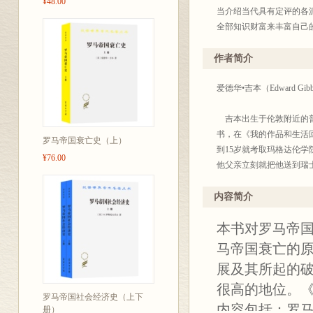
¥48.00
当介绍当代具有定评的各
全部知识财富来丰富自己
所熟知，毋需赘述。这些
考，又利于文化积累。为此
作者简介
年底出版至四百种。今后
也不完全统一，凡是原来
爱德华•吉本（Edward 
度去研读这些著作，汲取
译界给我们批评、建议，
吉本出生于伦敦附近的普
商务印书馆编辑部
书，在《我的作品和生活回
罗马帝国衰亡史（上）
2003年10月
到15岁就考取玛格达伦
¥76.00
他父亲立刻就把他送到瑞
用法语写作其第一部作品《
内容简介
1758年回国，作了两年
本书对罗马帝
年，他前往欧洲大陆旅游
头。
马帝国衰亡的
展及其所起的
1770年吉本的父亲去
很高的地位。
部。1774年进入国会。
罗马帝国社会经济史（上下
到有些人猛烈的攻击，但
内容包括：罗
册）