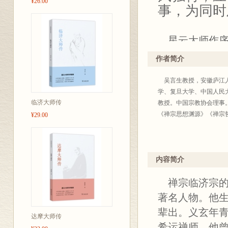
¥26.00
事，为同时
星云大师作序
以亲切通俗之
作者简介
以小说白话之
吴言生教授，安徽庐江人
以再现风采为
学、复旦大学、中国人民
临济大师传
教授。中国宗教协会理事。
《禅宗思想渊源》《禅宗
¥29.00
内容简介
禅宗临济宗的
著名人物。他
辈出。义玄年
达摩大师传
希运禅师。他曾