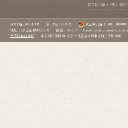
商务印书馆（上海）有限
京ICP备05007371号
|
京ICP证150832号
|
京公网安备 1101010200188
地址: 北京王府井大街36号
|
邮编：100710
|
E-mail: bainianziyuan@cp.com.c
产品隐私权声明
本公司法律顾问: 北京市万慧达律师事务所王宇明律师