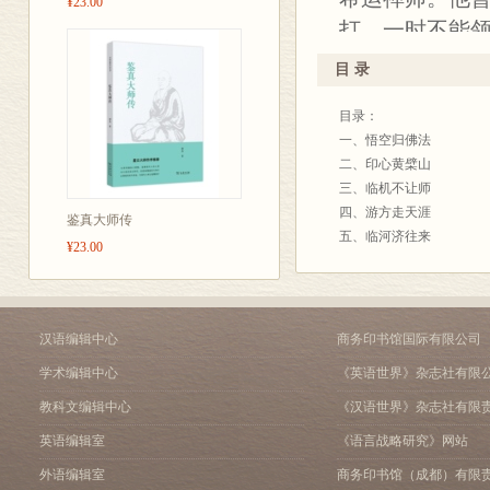
¥23.00
打，一时不能
取教乘的精华
目 录
他所创立的禅学门
目录：
用”等禅法，都
一、悟空归佛法
立自信，不受
二、印心黄檗山
激烈的方式，
三、临机不让师
四、游方走天涯
本书讲述了禅
鉴真大师传
五、临河济往来
¥23.00
一生中留下了
六、建黄檗宗旨
在记述大师生
七、杀活两相宜
八、叨叨老婆心
以了解大师引
九、南来大名府
汉语编辑中心
商务印书馆国际有限公司
学思想。
十、千古一禅师
学术编辑中心
《英语世界》杂志社有限
后记
参考书目
教科文编辑中心
《汉语世界》杂志社有限
英语编辑室
《语言战略研究》网站
外语编辑室
商务印书馆（成都）有限