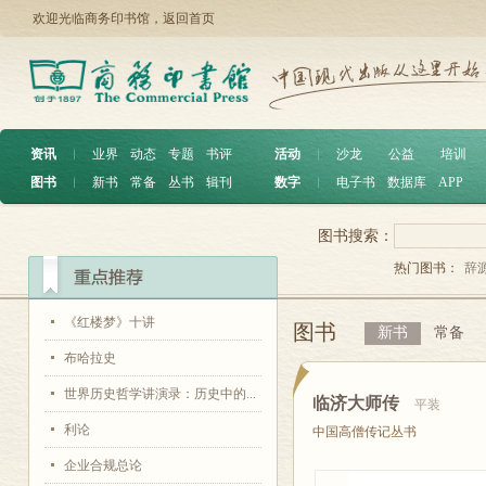
欢迎光临商务印书馆，
返回首页
资讯
︱
业界
动态
专题
书评
活动
︱
沙龙
公益
培训
图书
︱
新书
常备
丛书
辑刊
数字
︱
电子书
数据库
APP
图书搜索：
热门图书：
辞
《红楼梦》十讲
图书
新书
常备
布哈拉史
世界历史哲学讲演录：历史中的...
临济大师传
平装
利论
中国高僧传记丛书
企业合规总论