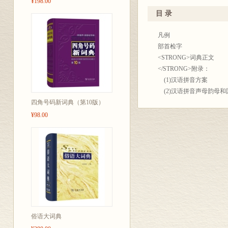
¥198.00
麟阁、徐继曾进行加工修改
作的还有陈定民、陈东、
目 录
法国波尔多第三大学安德烈
京第二外国语学院法国教师克
凡例
份初稿，罗大冈先生曾对
部首检字
出版社、新华社、上海外
<STRONG>词典正文
并表示衷心感谢。
</STRONG>附录：
对于书中存在的缺点和
(1)汉语拼音方案
(2)汉语拼音声母韵母和
四角号码新词典（第10版）
北京大
(3)汉字简化字和繁体字
《汉法
(4)汉字繁体字和简化字
¥98.00
北京第二外国
(5)汉语主要量词一览
(6)中国主要姓氏
一九
(7)中国历史年代简表
(8)世界各国家(地区)、
(9)中国党派、国家机关
(10)世界主要通讯社一
(11)化学元素表
(12)中外计量表
主要参考书目
俗语大词典