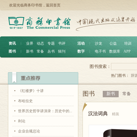
欢迎光临商务印书馆，
返回首页
资讯
︱
业界
动态
专题
书评
活动
︱
沙龙
公益
培训
图书
︱
新书
常备
丛书
辑刊
数字
︱
电子书
数据库
APP
图书搜索：
热门图书：
辞
《红楼梦》十讲
图书
新书
常备
布哈拉史
世界历史哲学讲演录：历史中的...
汉法词典
精装
利论
企业合规总论