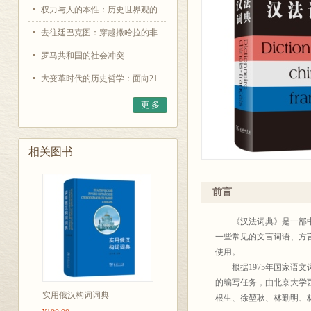
权力与人的本性：历史世界观的...
去往廷巴克图：穿越撒哈拉的非...
罗马共和国的社会冲突
大变革时代的历史哲学：面向21...
更 多
相关图书
前言
《汉法词典》是一部中型
一些常见的文言词语、方
使用。
根据1975年国家语文
的编写任务，由北京大学
实用俄汉构词词典
根生、徐堃耿、林勤明、