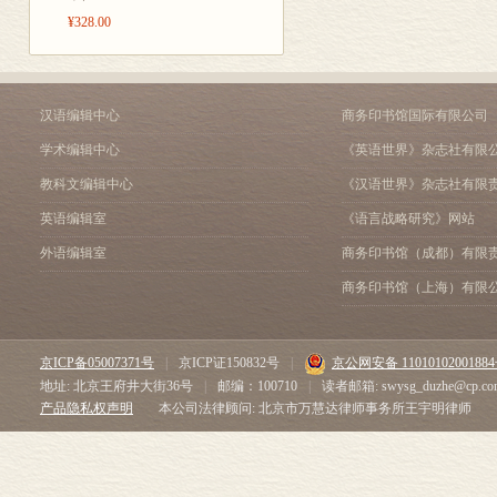
¥328.00
汉语编辑中心
商务印书馆国际有限公司
学术编辑中心
《英语世界》杂志社有限
教科文编辑中心
《汉语世界》杂志社有限
英语编辑室
《语言战略研究》网站
外语编辑室
商务印书馆（成都）有限
商务印书馆（上海）有限
京ICP备05007371号
|
京ICP证150832号
|
京公网安备 1101010200188
地址: 北京王府井大街36号
|
邮编：100710
|
读者邮箱: swysg_duzhe@cp.co
产品隐私权声明
本公司法律顾问: 北京市万慧达律师事务所王宇明律师