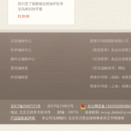
沉重的打击。休谟对宗教
四川亚丁国家级自然保护区常
德“从独断的迷梦中惊醒
见鸟类识别手册
世纪，经过休谟的批判，
¥128.00
帝的存在。
……
《自然宗教对话录》的出
争情况，有助于了解当时
汉语编辑中心
商务印书馆国际有限公司
唯心主义哲学不过是经过
学术编辑中心
《英语世界》杂志社有限
当一个唯心主义者批判另
论立场上来批判宗教，对
教科文编辑中心
《汉语世界》杂志社有限
取某些弹药，经过彻底加
英语编辑室
《语言战略研究》网站
最后，值得一提的是，休
外语编辑室
商务印书馆（成都）有限
现代资产阶级哲学家广泛
究和批判休谟哲学思想中
商务印书馆（上海）有限
郑之骧 
京ICP备05007371号
|
京ICP证150832号
|
京公网安备 1101010200188
地址: 北京王府井大街36号
|
邮编：100710
|
读者邮箱: swysg_duzhe@cp.co
产品隐私权声明
本公司法律顾问: 北京市万慧达律师事务所王宇明律师