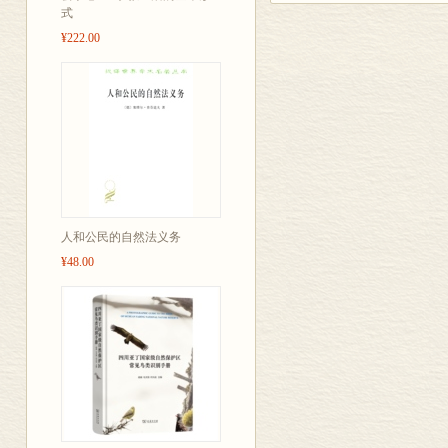
但是，休谟是唯心主义者
式
确，神是我们希望的本源
¥222.00
种根源叫做“神”。神的
悟性的人，一受到神的启
那就可以洞察这些目的和
西，却承认宗教是意志的
宗教的。
休谟曾反对自然神论或理
思和恩格斯曾指出：当时
的著名唯物主义者洛克、
并不是因为他是更彻底的
人和公民的自然法义务
攻击自然神论，是他反对
¥48.00
论、唯理论和唯物主义，
义开拓道路，而走向有神
休谟在反对精神实体时，
种批判，只是为了贯彻自
象，而他却认为宗教信仰
《自然宗教对话录》是休
他在逝世以前曾经千方百
就是宇宙设计论(以下简