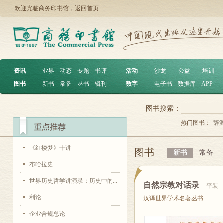
欢迎光临商务印书馆，
返回首页
资讯
︱
业界
动态
专题
书评
活动
︱
沙龙
公益
培训
图书
︱
新书
常备
丛书
辑刊
数字
︱
电子书
数据库
APP
图书搜索：
热门图书：
辞
《红楼梦》十讲
图书
新书
常备
布哈拉史
世界历史哲学讲演录：历史中的...
自然宗教对话录
平装
利论
汉译世界学术名著丛书
企业合规总论