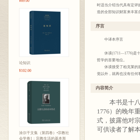
¥69.00
时适当介绍当代具有定评
造的全部知识财富来丰富
学人所熟知，毋需赘述。
查考，又利于文化积累。为
序言
2004年底出版至四百
体例也不完全统一，凡是
中译本序言
析态度去研读这些著作，
界、著译界给我们批评、
休谟(1711—1776
哲学的首要地位。
论知识
商务
休谟接受了柏克莱的观点
¥102.00
2003年10月
觉以外，就再也没有任何
集合，感觉以外无事物；
的。休谟指出，柏克莱在
内容简介
质实体，还是精神实体，
本书是十八世
越过这个范围的。由此，
能知道的。休谟的这种观点
1776）的晚
休谟的不可知观点是彻头
式，披露他对
他看来，神的本质、特征
可供读者了解
点，当然也可能使宗教教
涂尔干文集（第四卷）•宗教社
强加在休谟身上，以至始
会学卷1：宗教生活的基本形