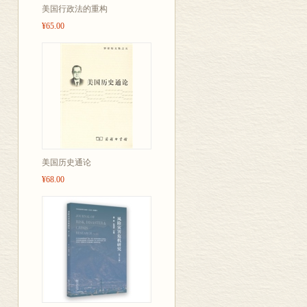
美国行政法的重构
殖民地世界的一般商
商业中的专业化
¥65.00
金融业和运输业中的
管理商业中的专业化
管理金融业和运输业中
商业中机构变化的技
<FONT size=3><FONT
</FONT> 生产中机
工厂以前时期生产的扩充，
管理传统的生产
大农场——老式的大规
美国历史通论
纺织联合工厂——新式
¥68.00
斯普林菲尔德兵工厂—
技术束缚的解脱
<STRONG>第二部分 运
<FONT size=2>第三
</FONT><FONT size
</FONT> 技术和组织