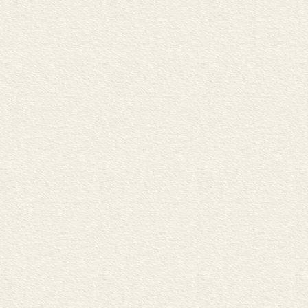
运输：轮船公司和城市
通讯：邮政服务、电
组织上的反应
<STRONG>第三部分 分
<FONT size=4><FONT 
</FONT> 基本的转变
现代的商品经销商
自营批发商
大零售商
百货公司
邮购公司
连锁商店
速度的经济性
<FONT size=2>第八章 
基本的转变
工厂系统的扩展
机械化工业
提炼和蒸馏工业