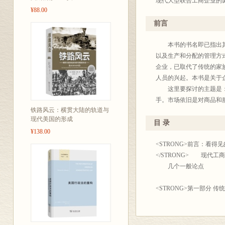
现代大型联合工商企业的
¥88.00
在产品流程中可以协调的
市场协调的“看不见的手
前言
代了市场机制而协调着货
的销售组织对于保证企业
本书的书名即已指出其主
大，客观上又要求管理进
以及生产和分配的管理方
作者认为，“经理阶层支
企业，已取代了传统的家
可以防止经济衰退和危机
人员的兴起。本书是关于
的大量史料，对于了解和
这里要探讨的主题是：现
考价值。因此特予译出，
手。市场依旧是对商品和
铁路风云：横贯大陆的轨道与
功能，以及为未来的生产
现代美国的形成
国经济中最强大的机构，
目 录
¥138.00
出现了所谓经理式的资本
……
<STRONG>前言：看得
</STRONG> 现代工
几个一般论点
<STRONG>第一部分 传
<FONT size=2>第一章
</FONT> 机构上的