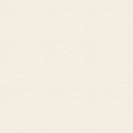
经由纵向结合的成长—
食品工业和烟草工
石油工业和橡胶工
化学工业、造纸工业
金属加工工业
机器制造业
原生金属冶炼工业
经由纵向结合的成长—
市场的重要性
结合与集中化
多国企业的兴起
结合和美国经济的
规模和集中化的决定
<STRONG>第五部分 
</STRONG>
<FONT size=2>第十
</FONT> 企业家式的
美国烟草公司：袋装产
阿穆尔公司：易腐坏产
辛格公司和麦考密克公