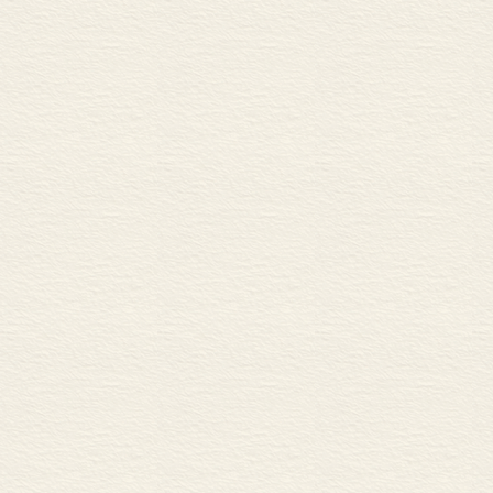
译名对照表</FONT>