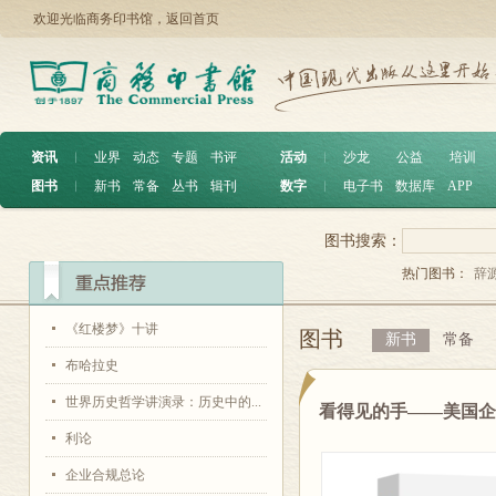
欢迎光临商务印书馆，
返回首页
资讯
︱
业界
动态
专题
书评
活动
︱
沙龙
公益
培训
图书
︱
新书
常备
丛书
辑刊
数字
︱
电子书
数据库
APP
图书搜索：
热门图书：
辞
《红楼梦》十讲
图书
新书
常备
布哈拉史
世界历史哲学讲演录：历史中的...
看得见的手——美国
利论
企业合规总论