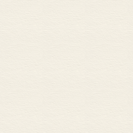
金属生产工业
金属加工工业
科学化管理的兴起
速度的经济性
<STRONG>第四部分 大
<FONT size=2>第九
</FONT> 结合的原因
采用连续作业技术工
易腐坏产品加工厂的
需要专门销售服务的机
追随者
<FONT size=2>第十章
联合与合并
19世纪80年代的合并
1890～1903年，企业
合并企业的成功与失
<FONT size=3><FONT
</FONT> 概述：1900～