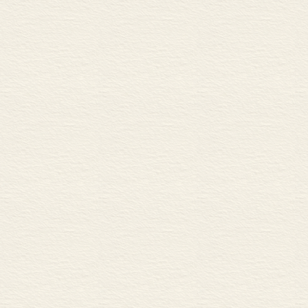
美国工业中中阶层管
<FONT size=2>第十
</FONT> 经理式的企
标准石油托拉斯
通用电气公司
美国橡胶公司
杜邦炸药公司
经理式的企业日益增
<FONT size=2>第十
</FONT> 使组织结构
管理的职业化
现代工商企业在两次世
1941年以后的现代工
现代工商企业支配地
<FONT size=2>结论
</FONT> 机构发展
经理人员的支配地位
美国：经理式资本主义
<FONT size=2>附录A和
注释