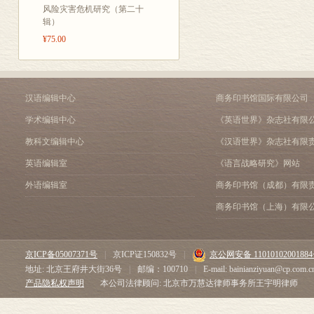
铁路对建筑业和金融
风险灾害危机研究（第二十
机构的创新
辑）
会计和统计的创新
¥75.00
组织创新的评价
<FONT size=4><FONT
</FONT> </FONT><F
</FONT> 铁路公司
汉语编辑中心
商务印书馆国际有限公司
扩大直达运输的合作
学术编辑中心
《英语世界》杂志社有限
控制竞争的合作方式
教科文编辑中心
《汉语世界》杂志社有限
卡特尔
经理的作用
英语编辑室
《语言战略研究》网站
<FONT size=4><FON
外语编辑室
商务印书馆（成都）有限
</FONT> </FONT><F
高阶层管理的决策
商务印书馆（上海）有限
建立第一批系统
19世纪80年代铁路系
19世纪90年代的改组
京ICP备05007371号
|
京ICP证150832号
|
京公网安备 1101010200188
新系统的结构
地址: 北京王府井大街36号
|
邮编：100710
|
E-mail: bainianziyuan@cp.com.c
铁路管理的官僚化
产品隐私权声明
本公司法律顾问: 北京市万慧达律师事务所王宇明律师
<FONT size=2>第六
</FONT> 其他的运