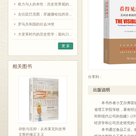
权力与人的本性：历史世界观的...
去往廷巴克图：穿越撒哈拉的非...
罗马共和国的社会冲突
大变革时代的历史哲学：面向21...
更 多
相关图书
分享到：
出版说明
本书作者小艾尔弗雷德•
省理工学院等校，著有经济
邦和现代公司的创建》(1
经济学和公司历史研究的
诗歌与压抑：从布莱克到史蒂
本书通过食品工业、烟草
文斯的修正主义