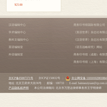
¥25.00
汉语编辑中心
商务印书馆国际有限公司
学术编辑中心
《英语世界》杂志社有限
教科文编辑中心
《汉语世界》杂志社有限
英语编辑室
《语言战略研究》网站
外语编辑室
商务印书馆（成都）有限
商务印书馆（上海）有限
京ICP备05007371号
|
京ICP证150832号
|
京公网安备 1101010200188
地址: 北京王府井大街36号
|
邮编：100710
|
E-mail: bainianziyuan@cp.com.c
产品隐私权声明
本公司法律顾问: 北京市万慧达律师事务所王宇明律师