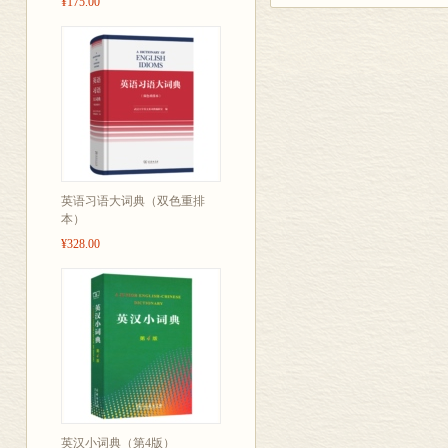
¥175.00
部首检字表
词典正文
英语习语大词典（双色重排
本）
¥328.00
英汉小词典（第4版）