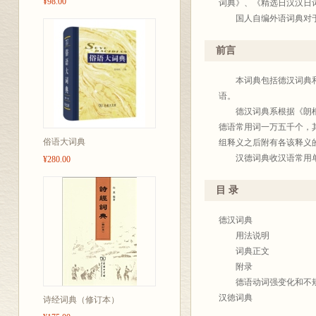
¥98.00
词典》、《精选日汉汉日
国人自编外语词典对于外
合中国读者需要之缺点。
版社合作出版。这些出版
前言
英国牛津大学出版社(
法国拉鲁斯出版社
本词典包括德汉词典和汉
德国朗根沙伊特出版
语。
日本东方书店
德汉词典系根据《朗根沙伊特袖珍德
俄罗斯俄语出版社
德语常用词一万五千个，
俗语大词典
采取或由对方提供最新出
组释义之后附有各该释义
例证贴切，从而使词典臻
汉德词典收汉语常用单字
¥280.00
近年来，海外学习和使用
用通用的简体字，其繁体
繁体汉字；汉外词典的词
语或例句，借以帮助读者
目 录
集外汉、汉外词典于一册
编
业各不相同，有时也各有
19
德汉词典
可根据需要选择购买。
用法说明
本系列词典为通用型语文
词典正文
释疑，随时翻检查阅。词
附录
商务
德语动词强变化和不规
19
汉徳词典
诗经词典（修订本）
用法说明