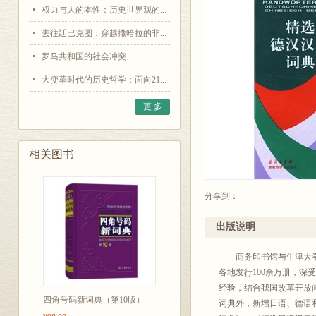
权力与人的本性：历史世界观的...
去往廷巴克图：穿越撒哈拉的非...
罗马共和国的社会冲突
大变革时代的历史哲学：面向21...
更 多
相关图书
分享到：
出版说明
商务印书馆与牛津大学岀
各地发行100余万册，深
经验，结合我国改革开放
四角号码新词典（第10版）
词典外，新增日语、德语