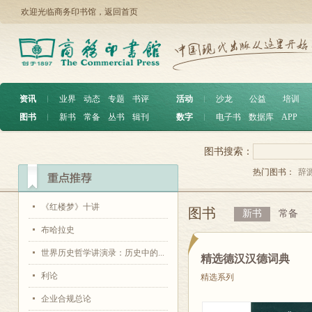
欢迎光临商务印书馆，
返回首页
资讯
︱
业界
动态
专题
书评
活动
︱
沙龙
公益
培训
图书
︱
新书
常备
丛书
辑刊
数字
︱
电子书
数据库
APP
图书搜索：
热门图书：
辞
《红楼梦》十讲
图书
新书
常备
布哈拉史
世界历史哲学讲演录：历史中的...
精选德汉汉德词典
利论
精选系列
企业合规总论