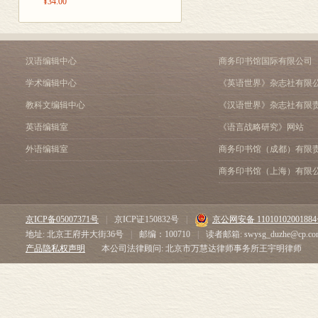
静止的，一个较低水平的
¥34.00
不断的发展，就是整个心
格局可以说是认识结构的
立新的格局和调整原有的
汉语编辑中心
商务印书馆国际有限公司
最后达成逻辑结构。皮亚杰说：“
起来的理论来说明，也就
学术编辑中心
《英语世界》杂志社有限
么初级的(或较复杂的)结构
教科文编辑中心
《汉语世界》杂志社有限
（
皮亚杰理论的另一个特点
英语编辑室
《语言战略研究》网站
用符号逻辑作为工具，对实
外语编辑室
商务印书馆（成都）有限
童的活动类型。各个运演的协调
商务印书馆（上海）有限
基础上形成的。群和格是
初级逻辑形式和运演。当
思惟结构达到了综合性水
统，并从而解决有关命题
京ICP备05007371号
|
京ICP证150832号
|
京公网安备 1101010200188
皮亚杰认为活动既是感知
地址: 北京王府井大街36号
|
邮编：100710
|
读者邮箱: swysg_duzhe@cp.co
产品隐私权声明
本公司法律顾问: 北京市万慧达律师事务所王宇明律师
演系统，又渗透在整个思惟
行，也可以朝着相反方向
B是B＞A的互反；(3)
狭×高＝宽×矮，其容量不
皮亚杰就是以运演作为儿