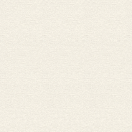
中去发现出来的有用的步
章)。皮亚杰就是这样论
本书是皮亚杰的一本理论
中文，以供研究参考。
* 
本书是根据W．梅斯的
译文中的专有名词，我们
operation一般译
同，我们试译为“运演”。
意。译文中出现的专有名
词较多，译者限于水平，
本书各章节依次由王宪钿
仲衡同志也参加了校阅，
译