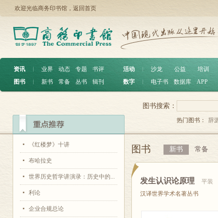
欢迎光临商务印书馆，
返回首页
资讯
︱
业界
动态
专题
书评
活动
︱
沙龙
公益
培训
图书
︱
新书
常备
丛书
辑刊
数字
︱
电子书
数据库
APP
图书搜索：
热门图书：
辞
《红楼梦》十讲
图书
新书
常备
布哈拉史
世界历史哲学讲演录：历史中的...
发生认识论原理
平装
利论
汉译世界学术名著丛书
企业合规总论