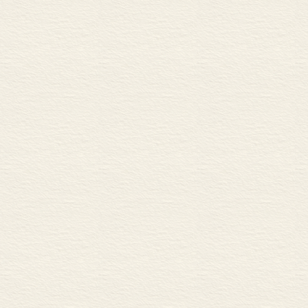
到两岁左右)，这时儿童
力还没有运演性质，因为儿
中介来描述外部世界。儿
动中遇到挫折需要加以校正
右)。在这个阶段，儿童
具有了可逆性和守恒，而
集运演有五个特点，即：组合性或直
体; mso-bidi-font-size: 12.0
mso-fareast-language: 
10.5pt; FONT-FAMILY: 宋体; ms
mso-ansi-language: EN-U
A+A<SPAN style="FONT-SIZE
Roman'; mso-font-kerning: 
</SPAN>=B，则B-A<SPAN styl
family: 'Times New Roman'; 
language: AR-SA">
SIZE: 10.5pt; FONT-FAMILY:
1.0pt; mso-ansi-language
style="FONT-SIZE: 10.5pt; 
font-kerning: 1.0pt; mso-