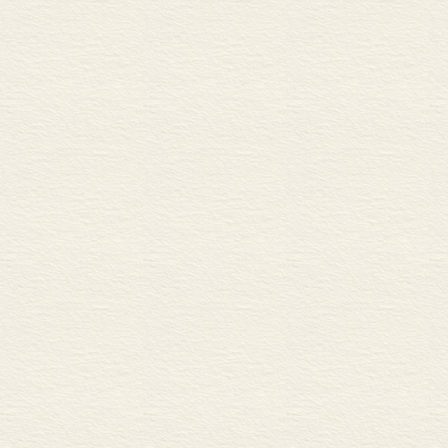
(4)形式运演阶段(十一
惟的特点是“有能力处理假
第一章)；在结构上则是合
INRC群)，它标志着一
种变换。这个阶段的形式
（
皮亚杰从心理的发生发展
的。他说：“认识既不是
主体之上的客体；认识起
又包含着客体……”(见本
断地建构；也不能看作是
认识的”(见本书引言)。
在第三章中，皮亚杰就这
成结构，结构对认识起着
的不断活动。他说：“一
验，和从主体活动间的协调
序)”(见本书第三章)。
什么来形成结构，而是以当
之，“我们就可以把逻辑看
至于数学认识，皮亚杰把
章)。至于物理学，他认