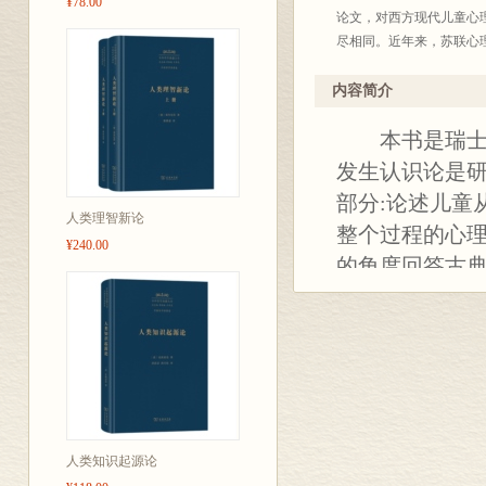
¥78.00
论文，对西方现代儿童心
尽相同。近年来，苏联心
《发生认识论原理》一书
他指出：“发生认识论的特
内容简介
份；并指出发生认识论的第
本书是瑞士学
括三章。第一章根据对心
的认识，换言之，只顾到
发生认识论是
发展来分析认识。在第二
部分:论述儿童
章则对一些古典认识论问
人类理智新论
整个过程的心理
（
¥240.00
皮亚杰研究了儿童智力在
的角度回答古
曾学习精神分析学说、病理心
的普遍有效性
格式塔心理学的影响，他
有它的独到之处。它的出
察、单纯测验等单一方法
谈话，自由叙述，同时因
适当穿插提问。总的说来
观察儿童认识什么，也探
第一章中作了表述。
人类知识起源论
（