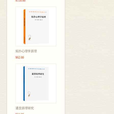
¥118.00
皮亚杰认为从发生认识论
揭露以后才能为人所理解
互作用过程，也就是生物
个内在能力的概念，以及关
了拉马克学说的精神的。
章)，因而提出S<SPAN style="FON
family: 'Times New Roman'; 
language: AR-SA
化，而同化才是引起反应
拓扑心理学原理
统等问题进行了分析。
¥62.00
（
为了弄清楚皮亚杰在本书
首先是格局(Schema
入原有的格局之内，就好
应。同化有三种水平：在
织；逻辑智力，把经验的
同化不能使格局改变或创
有格局的变化和创新以适
适应包括同化和调节两种
通货原理研究
智力的本质。通过适应，