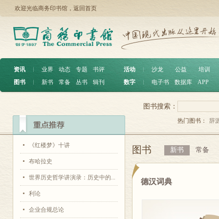
欢迎光临商务印书馆，
返回首页
资讯
︱
业界
动态
专题
书评
活动
︱
沙龙
公益
培训
图书
︱
新书
常备
丛书
辑刊
数字
︱
电子书
数据库
APP
图书搜索：
热门图书：
辞
《红楼梦》十讲
图书
新书
常备
布哈拉史
世界历史哲学讲演录：历史中的...
德汉词典
利论
企业合规总论