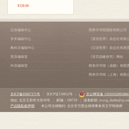
¥328.00
汉语编辑中心
商务印书馆国际有限公司
学术编辑中心
《英语世界》杂志社有限
教科文编辑中心
《汉语世界》杂志社有限
英语编辑室
《语言战略研究》网站
外语编辑室
商务印书馆（成都）有限
商务印书馆（上海）有限
京ICP备05007371号
|
京ICP证150832号
|
京公网安备 1101010200188
地址: 北京王府井大街36号
|
邮编：100710
|
读者邮箱: swysg_duzhe@cp.co
产品隐私权声明
本公司法律顾问: 北京市万慧达律师事务所王宇明律师