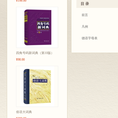
¥198.00
目 录
为便于读者查阅和使用，
则变级表》、《世界各国(
前言
表。
凡例
在本词典的编写过程中，
书。
德语字母表
参加编写的同志由于水平
略语表
四角号码新词典（第10版）
着错误、遗漏或不当之处
¥98.00
词典正文
在编写过程中，得到了
缩略语
附录
1．动词强变化和不规
2．形容词和副词不规
俗语大词典