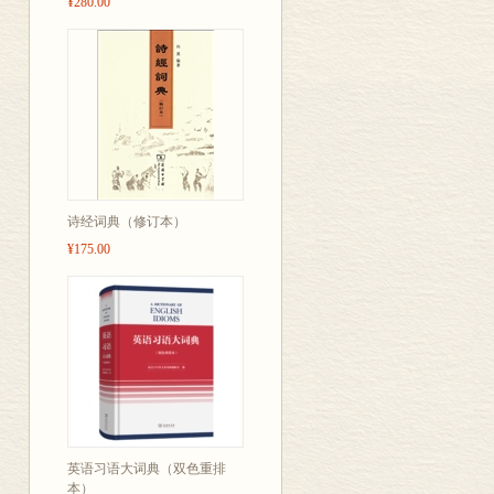
¥280.00
3．标点符号
4．世界各国(地区)、首
5．德语国家军銜表
6．公制计量单位表
7．化学元素对照表
诗经词典（修订本）
¥175.00
英语习语大词典（双色重排
本）