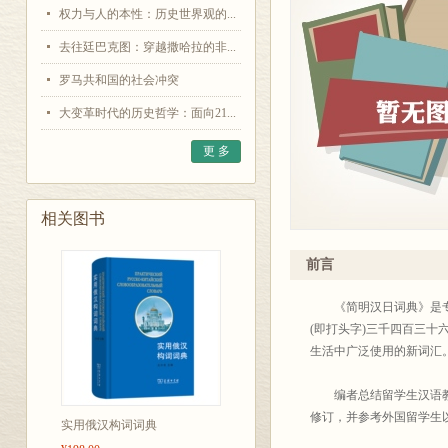
权力与人的本性：历史世界观的...
去往廷巴克图：穿越撒哈拉的非...
罗马共和国的社会冲突
大变革时代的历史哲学：面向21...
更 多
相关图书
前言
《简明汉日词典》是专为
(即打头字)三千四百三
生活中广泛使用的新词汇
编者总结留学生汉语教学
修订，并参考外国留学生
实用俄汉构词词典
有限，缺点在所难免，欢