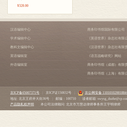
¥328.00
汉语编辑中心
商务印书馆国际有限公司
学术编辑中心
《英语世界》杂志社有限
教科文编辑中心
《汉语世界》杂志社有限
英语编辑室
《语言战略研究》网站
外语编辑室
商务印书馆（成都）有限
商务印书馆（上海）有限
京ICP备05007371号
|
京ICP证150832号
|
京公网安备 1101010200188
地址: 北京王府井大街36号
|
邮编：100710
|
读者邮箱: swysg_duzhe@cp.co
产品隐私权声明
本公司法律顾问: 北京市万慧达律师事务所王宇明律师