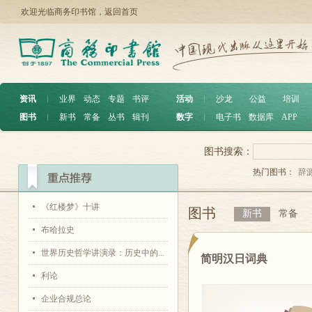
欢迎光临商务印书馆，
返回首页
资讯
︱
业界
动态
专题
书评
活动
︱
沙龙
公益
培训
图书
︱
新书
常备
丛书
辑刊
数字
︱
电子书
数据库
APP
图书搜索：
热门图书：
辞
《红楼梦》十讲
图书
新书
常备
布哈拉史
世界历史哲学讲演录：历史中的...
简明汉日词典
利论
企业合规总论