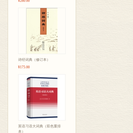
¥280.00
(四)中国各省，自治区
(五)中国の国家機関お
(六)中国の民族
(七)中国の主要な姓
(八)中国における親族
诗经词典（修订本）
(九)中国歴代紀元簡
¥175.00
(十)度量衡単位簡易
(十一)常用量詞表
(十二)化学元素表
英语习语大词典（双色重排
本）