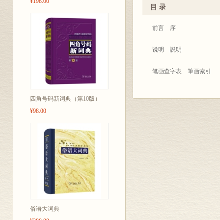
¥198.00
目 录
先后在我院工作的日本早
教授也参加了部分修改工
前言 序
本留学生给与了热情帮助
说明 説明
北京语言学
笔画查字表 筆画索引
部首查字表 部首索引
四角号码新词典（第10版）
¥98.00
正文 本文
附録
(一)中国語ロ-マ字表
(二)常用句読符号用
(三)繁体字簡体字对
俗语大词典