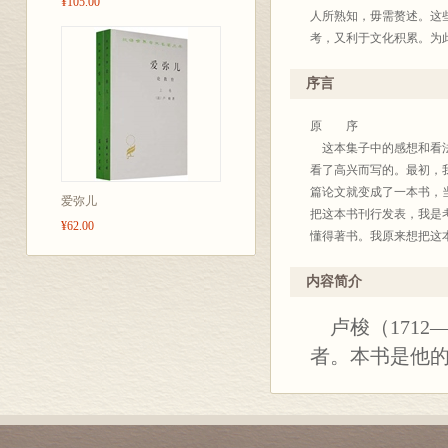
¥105.00
人所熟知，毋需赘述。这
考，又利于文化积累。为此
年底出版至四百种。今后
也不完全统一，凡是原来
序言
度去研读这些著作，汲取
译界给我们批评、建议，
原 序
商务印书馆编辑部
这本集子中的感想和看法
2003年10月
看了高兴而写的。最初，
篇论文就变成了一本书，
爱弥儿
本书出版说明
把这本书刊行发表，我是
¥62.00
《爱弥儿，或论教育》，系
懂得著书。我原来想把这
1757年，1762年第
注意这方面的问题，我应
这部书不仅是卢梭论述资
人产生良好的看法，我的
内容简介
继十六、十七世纪荷兰和
有人替它辩护，甚至不知
卢梭（1712
建社会行将崩溃，更为深
别人不加思考就会接受他
的封建专制国家，路易十
我不想多说良好的教育是
者。本书是他
神权对第三等级施加沉重
做了，我绝不喜欢拿那些
和僧侣们拥有大量的土地
了，可是从来没有人准备
本主义生产的发展，资产
少。人们可以用师长的口
制度，扫除资本主义发展
不太喜欢的。尽管有许多