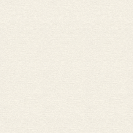
正如恩格斯指出的那样：
“提出可行的办法”，人
给予他们的限制。”卢梭
好的办法同现有的坏办法
但是由于他所处的时代和
坏了，而坏的也不能好起
来，教育始终是带有阶级
就可能要少一些：他不能
育家所利用，他们把资产阶
应该表明你们的这种意愿
本书共分五卷。卢梭根据
对于任何计划，都有两种
论述对两岁以前的婴儿如
关于第一点，为了要使计
处于睡眠时期，缺乏思维
例来说，我们所提出的教
于通过感官的感受，已经
至于第二点，那就要看一
始进入社会，所以主要论
的，而且是可以千变万化
子的教育以及男女青年的
适用于贵族。至于实行起
它对后来资产阶级教育学
或那个国家，用之于这种
体育、智育和德育截然分
不重要，所以没有列入我
《爱弥儿》一书对我国教
想研究的国家或者想研究
馆出版。这次系根据法文
能采用我提出的方法，而
部分划为下卷。书后附有
我不能履行这个诺言，那
他们的错误了；因为我所