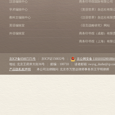
汉语编辑中心
商务印书馆国际有限公司
求。《爱弥儿》一书则是
要的一件，即教育人的事
思想。
担心，在我这本书发表以
学术编辑中心
《英语世界》杂志社有限
卢梭的教育思想是从他的
我们对儿童是一点也不理
教科文编辑中心
《汉语世界》杂志社有限
人都享受着这一天赋的权
些什么，可是却不考虑孩
失掉了自己的本性。为了
我所钻研的就是这种问题
英语编辑室
《语言战略研究》网站
要培育资产阶级理性王国的
应该怎样做，也许我的看
外语编辑室
商务印书馆（成都）有限
卢梭的所谓自然教育，就
你们的学生开始好好地研
商务印书馆（上海）有限
生活和实践，让孩子从生
本书，那么，我不相信它
教学的方法，反对抽象的
至于人们称之为作法的那
展的情况下，应该说是具
途；毫无疑问，也就是在
是符合社会进步要求的。
阅读的，不是一种教育论
京ICP备05007371号
|
京ICP证150832号
|
京公网安备 1101010200188
是一个唯心主义的“自然神
己的思想。我和别人的看
地址: 北京王府井大街36号
|
邮编：100710
|
读者邮箱: swysg_duzhe@cp.co
产品隐私权声明
本公司法律顾问: 北京市万慧达律师事务所王宇明律师
要让儿童从个人活动中求
吗？不行。只能要求我不
家的实用主义的教育思想
见，而是敢于怀疑我的意
与自然教育密切相联的，
要强使读者接受我的见解
那种依高官厚禄的寄生生
情呢？我要确切地说出我
只有经过这些教育，才能
在毫无顾虑地陈述我的意
的习惯。待他长到成年时
让别人去加以衡量，并且
自己的幸福。卢梭的这些
来；因为在这些原则上，
资产阶级起来反对封建专
解其眞伪的原则，是给人