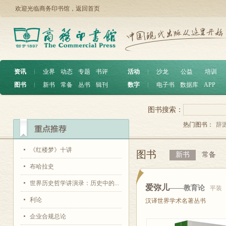
欢迎光临商务印书馆，
返回首页
资讯
︱
业界
动态
专题
书评
活动
︱
沙龙
公益
培训
图书
︱
新书
常备
丛书
辑刊
数字
︱
电子书
数据库
APP
图书搜索：
热门图书：
辞
《红楼梦》十讲
图书
新书
常备
布哈拉史
世界历史哲学讲演录：历史中的...
爱弥儿
——教育论
平装
利论
汉译世界学术名著丛书
企业合规总论