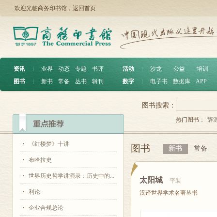
欢迎光临商务印书馆，
返回首页
资讯
︱
业界
动态
专题
书评
活动
︱
沙龙
公益
培训
图书
︱
新书
常备
丛书
辑刊
数字
︱
电子书
数据库
APP
图书搜索：
热门图书：
辞
《红楼梦》十讲
图书
新书
常备
布哈拉史
世界历史哲学讲演录：历史中的...
太阳城
平装
利论
汉译世界学术名著丛书
企业合规总论