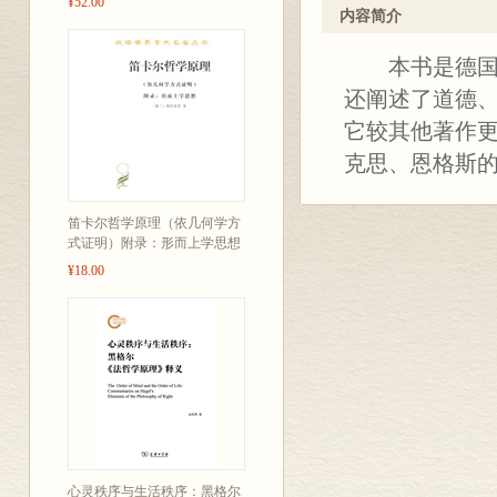
¥52.00
</FONT><FONT size=2><SPA
内容简介
family: 'Times New Roman'
本书是德国古
我馆历来重视移译世界各
还阐述了道德
时适当介绍当代具有定评
它较其他著作
造的全部知识财富来丰富
克思、恩格斯
学人所熟知，毋需赘述。
查考，又利于文化积累。为此，我们从
mso-ascii-font-family: 'T
笛卡尔哲学原理（依几何学方
US>2000</SPAN><SPAN styl
式证明）附录：形而上学思想
'Times New Roman
¥18.00
US>2004</SPAN><SPAN styl
'Times New Ro
末能重新校订，体例也不
得要用正确的分析态度去
望海内外读书界、著译界给我们
lang=EN-US>
</SPAN><SPAN style="FONT-
Roman'">
心灵秩序与生活秩序：黑格尔