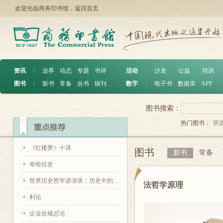
欢迎光临商务印书馆，
返回首页
资讯
︱
业界
动态
专题
书评
活动
︱
沙龙
公益
培训
图书
︱
新书
常备
丛书
辑刊
数字
︱
电子书
数据库
APP
图书搜索：
热门图书：
辞
《红楼梦》十讲
图书
新书
常备
布哈拉史
世界历史哲学讲演录：历史中的...
法哲学原理
利论
企业合规总论