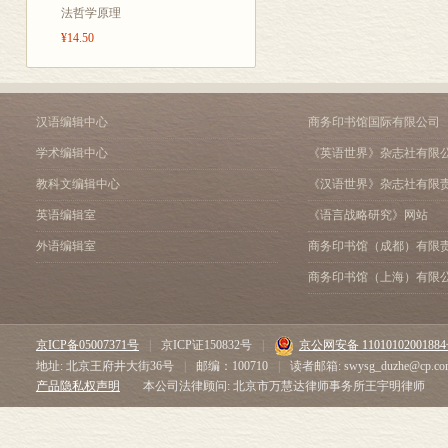
法哲学原理
¥14.50
汉语编辑中心
商务印书馆国际有限公司
学术编辑中心
《英语世界》杂志社有限
教科文编辑中心
《汉语世界》杂志社有限
英语编辑室
《语言战略研究》网站
外语编辑室
商务印书馆（成都）有限
商务印书馆（上海）有限
京ICP备05007371号
|
京ICP证150832号
|
京公网安备 1101010200188
地址: 北京王府井大街36号
|
邮编：100710
|
读者邮箱: swysg_duzhe@cp.co
产品隐私权声明
本公司法律顾问: 北京市万慧达律师事务所王宇明律师