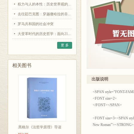
权力与人的本性：历史世界观的...
去往廷巴克图：穿越撒哈拉的非...
罗马共和国的社会冲突
大变革时代的历史哲学：面向21...
更 多
相关图书
出版说明
<SPAN style="FONT-FAMILY:
<FONT size=2> 
</FONT></SPAN>
<FONT size=3><SPAN style=
New Roman'">
黑格尔《法哲学原理》导读