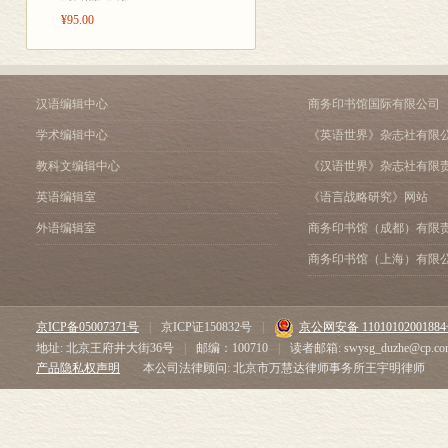
¥95.00
汉语编辑中心
商务印书馆国际有限公司
学术编辑中心
《英语世界》杂志社有限
教科文编辑中心
《汉语世界》杂志社有限
英语编辑室
《语言战略研究》网站
外语编辑室
商务印书馆（成都）有限
商务印书馆（上海）有限
京ICP备05007371号
|
京ICP证150832号
|
京公网安备 1101010200188
地址: 北京王府井大街36号
|
邮编：100710
|
读者邮箱: swysg_duzhe@cp.co
产品隐私权声明
本公司法律顾问: 北京市万慧达律师事务所王宇明律师