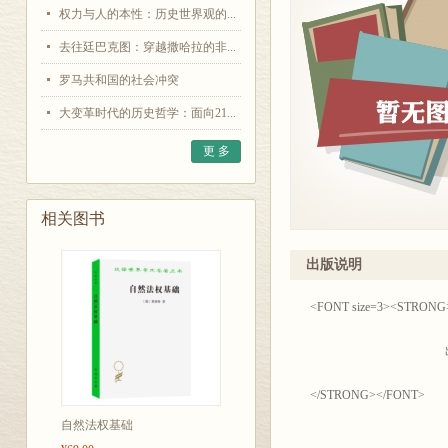
权力与人的本性：历史世界观的...
去往廷巴克图：穿越撒哈拉的非...
罗马共和国的社会冲突
大变革时代的历史哲学：面向21...
更 多
相关图书
出版说明
<FONT size=3
出版说
</STRONG></FONT>
自然法权基础
我馆历来重视移译世界各