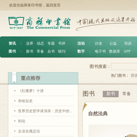
欢迎光临商务印书馆，
返回首页
资讯
︱
业界
动态
专题
书评
活动
︱
沙龙
公益
培训
图书
︱
新书
常备
丛书
辑刊
数字
︱
电子书
数据库
APP
图书搜索：
热门图书：
辞
《红楼梦》十讲
图书
新书
常备
布哈拉史
世界历史哲学讲演录：历史中的...
自然法典
利论
企业合规总论