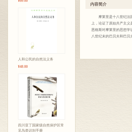
¥69.00
时适当介绍当代具有定评
内容简介
造的全部知识财富来丰富
学人所熟知，毋需赘述。
摩莱里是十八世纪法国空
查考，又利于文化积累。为
上，论证了原始共产主义
2004年底出版至四百
恩格斯对摩莱里的思想学
体例也不完全统一，凡是
八世纪末的巴贝夫和巴贝
析态度去研读这些著作，
界、著译界给我们批评、
人和公民的自然法义务
¥48.00
商务
20
四川亚丁国家级自然保护区常
见鸟类识别手册