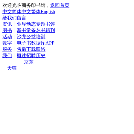
欢迎光临商务印书馆，
返回首页
中文简体
中文繁体
English
给我们留言
资讯
︱
业界
动态
专题
书评
图书
︱
新书
常备
丛书
辑刊
活动
︱
沙龙
公益
培训
数字
︱
电子书
数据库
APP
服务
︱
售后
下载
联络
我们
︱
概述
招聘
历史
旗舰店
京东
天猫