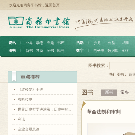
欢迎光临商务印书馆，
返回首页
资讯
︱
业界
动态
专题
书评
活动
︱
沙龙
公益
培训
图书
︱
新书
常备
丛书
辑刊
数字
︱
电子书
数据库
APP
图书搜索：
热门图书：
辞
《红楼梦》十讲
图书
新书
常备
布哈拉史
世界历史哲学讲演录：历史中的...
革命法制和审判
利论
企业合规总论